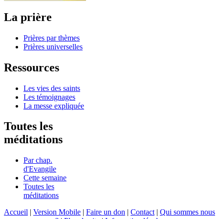
La prière
Prières par thèmes
Prières universelles
Ressources
Les vies des saints
Les témoignages
La messe expliquée
Toutes les
méditations
Par chap.
d'Evangile
Cette semaine
Toutes les
méditations
Accueil
|
Version Mobile
|
Faire un don
|
Contact
|
Qui sommes nous