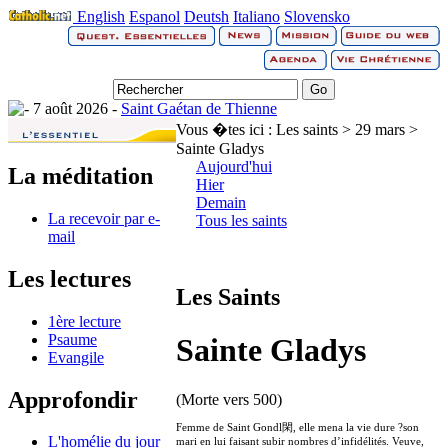
English
Espanol
Deutsh
Italiano
Slovensko
7 août 2026 -
Saint Gaétan de Thienne
Vous �tes ici :
Les saints > 29 mars >
Sainte Gladys
Aujourd'hui
La méditation
Hier
Demain
La recevoir par e-
Tous les saints
mail
Les lectures
Les Saints
1ère lecture
Psaume
Sainte Gladys
Evangile
Approfondir
(Morte vers 500)
Femme de Saint Gondl閑, elle mena la vie dure ?son
L'homélie du jour
mari en lui faisant subir nombres d’infidélités. Veuve,