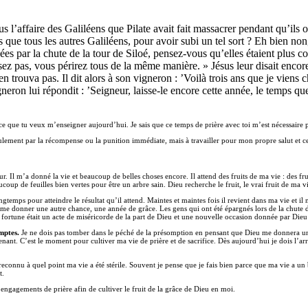
s l’affaire des Galiléens que Pilate avait fait massacrer pendant qu’ils 
 que tous les autres Galiléens, pour avoir subi un tel sort ? Eh bien non,
es par la chute de la tour de Siloé, pensez-vous qu’elles étaient plus co
ssez pas, vous périrez tous de la même manière. » Jésus leur disait encor
’en trouva pas. Il dit alors à son vigneron : ’Voilà trois ans que je viens 
igneron lui répondit : ’Seigneur, laisse-le encore cette année, le temps q
 ce que tu veux m’enseigner aujourd’hui. Je sais que ce temps de prière avec toi m’est nécessaire 
lement par la récompense ou la punition immédiate, mais à travailler pour mon propre salut et cel
r. Il m’a donné la vie et beaucoup de belles choses encore. Il attend des fruits de ma vie : des fr
coup de feuilles bien vertes pour être un arbre sain. Dieu recherche le fruit, le vrai fruit de ma vie
emps pour atteindre le résultat qu’il attend. Maintes et maintes fois il revient dans ma vie et il ne 
de me donner une autre chance, une année de grâce. Les gens qui ont été épargnés lors de la chute de
e fortune était un acte de miséricorde de la part de Dieu et une nouvelle occasion donnée par Dieu
mptes.
Je ne dois pas tomber dans le péché de la présomption en pensant que Dieu me donnera une
enant. C’est le moment pour cultiver ma vie de prière et de sacrifice. Dès aujourd’hui je dois l’arro
reconnu à quel point ma vie a été stérile. Souvent je pense que je fais bien parce que ma vie a un 
t.
 engagements de prière afin de cultiver le fruit de la grâce de Dieu en moi.