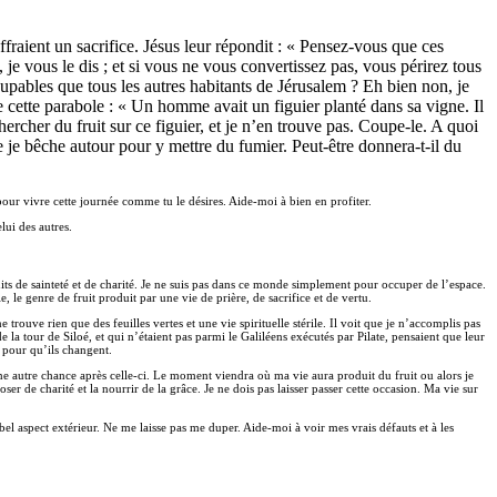
offraient un sacrifice. Jésus leur répondit : « Pensez-vous que ces
 je vous le dis ; et si vous ne vous convertissez pas, vous périrez tous
upables que tous les autres habitants de Jérusalem ? Eh bien non, je
e cette parabole : « Un homme avait un figuier planté dans sa vigne. Il
chercher du fruit sur ce figuier, et je n’en trouve pas. Coupe-le. A quoi
ue je bêche autour pour y mettre du fumier. Peut-être donnera-t-il du
pour vivre cette journée comme tu le désires. Aide-moi à bien en profiter.
ui des autres.
uits de sainteté et de charité. Je ne suis pas dans ce monde simplement pour occuper de l’espace.
, le genre de fruit produit par une vie de prière, de sacrifice et de vertu.
trouve rien que des feuilles vertes et une vie spirituelle stérile. Il voit que je n’accomplis pas
 la tour de Siloé, et qui n’étaient pas parmi le Galiléens exécutés par Pilate, pensaient que leur
 pour qu’ils changent.
 autre chance après celle-ci. Le moment viendra où ma vie aura produit du fruit ou alors je
ser de charité et la nourrir de la grâce. Je ne dois pas laisser passer cette occasion. Ma vie sur
bel aspect extérieur. Ne me laisse pas me duper. Aide-moi à voir mes vrais défauts et à les