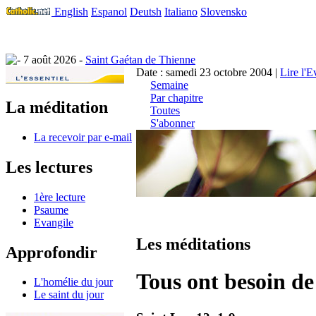
English
Espanol
Deutsh
Italiano
Slovensko
7 août 2026 -
Saint Gaétan de Thienne
Date : samedi 23 octobre 2004 |
Lire l'E
Semaine
Par chapitre
La méditation
Toutes
S'abonner
La recevoir par e-mail
Les lectures
1ère lecture
Psaume
Evangile
Les méditations
Approfondir
Tous ont besoin de
L'homélie du jour
Le saint du jour