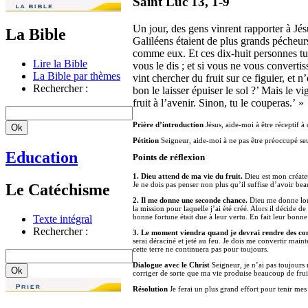
Saint Luc 13, 1-9
Un jour, des gens vinrent rapporter à Jésu
La Bible
Galiléens étaient de plus grands pécheurs
comme eux. Et ces dix-huit personnes tué
Lire la Bible
vous le dis ; et si vous ne vous converti
La Bible par thèmes
vint chercher du fruit sur ce figuier, et n
Rechercher :
bon le laisser épuiser le sol ?’ Mais le v
fruit à l’avenir. Sinon, tu le couperas.’ »
Prière d’introduction
Jésus, aide-moi à être réceptif à
Pétition
Seigneur, aide-moi à ne pas être préoccupé seu
Education
Points de réflexion
1. Dieu attend de ma vie du fruit.
Dieu est mon créateu
Je ne dois pas penser non plus qu’il suffise d’avoir beau
Le Catéchisme
2. Il me donne une seconde chance.
Dieu me donne longt
la mission pour laquelle j’ai été créé. Alors il décide 
bonne fortune était due à leur vertu. En fait leur bonn
Texte intégral
Rechercher :
3. Le moment viendra quand je devrai rendre des co
serai déraciné et jeté au feu. Je dois me convertir maint
cette terre ne continuera pas pour toujours.
Dialogue avec le Christ
Seigneur, je n’ai pas toujours 
corriger de sorte que ma vie produise beaucoup de frui
Résolution
Je ferai un plus grand effort pour tenir mes