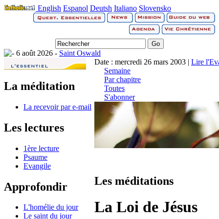
English
Espanol
Deutsh
Italiano
Slovensko
6 août 2026 -
Saint Oswald
Date : mercredi 26 mars 2003 |
Lire l'Ev
Semaine
Par chapitre
La méditation
Toutes
S'abonner
La recevoir par e-mail
Les lectures
1ère lecture
Psaume
Evangile
Les méditations
Approfondir
La Loi de Jésus
L'homélie du jour
Le saint du jour