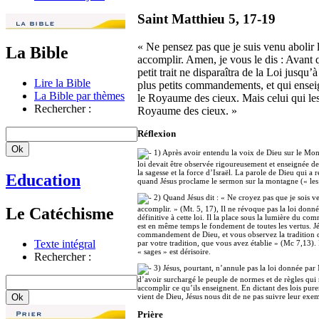
Saint Matthieu 5, 17-19
« Ne pensez pas que je suis venu abolir l
La Bible
accomplir. Amen, je vous le dis : Avant qu
petit trait ne disparaîtra de la Loi jusqu’
Lire la Bible
plus petits commandements, et qui enseig
La Bible par thèmes
le Royaume des cieux. Mais celui qui les
Rechercher :
Royaume des cieux. »
Réflexion
1) Après avoir entendu la voix de Dieu sur le Mon
loi devait être observée rigoureusement et enseignée de
la sagesse et la force d’Israël. La parole de Dieu qui a
Education
quand Jésus proclame le sermon sur la montagne (« les
2) Quand Jésus dit : « Ne croyez pas que je sois ve
Le Catéchisme
accomplir. » (Mt. 5, 17), Il ne révoque pas la loi donnée
définitive à cette loi. Il la place sous la lumière du c
est en même temps le fondement de toutes les vertus. J
commandement de Dieu, et vous observez la tradition de
Texte intégral
par votre tradition, que vous avez établie » (Mc 7,13).
« sages » est dérisoire.
Rechercher :
3) Jésus, pourtant, n’annule pas la loi donnée par M
d’avoir surchargé le peuple de normes et de règles qui 
accomplir ce qu’ils enseignent. En dictant des lois pu
vient de Dieu, Jésus nous dit de ne pas suivre leur exe
Prière