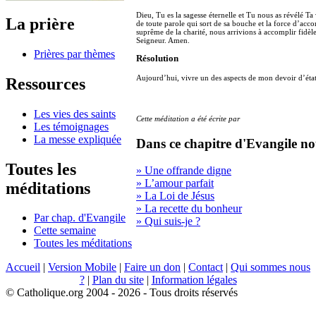
Dieu, Tu es la sagesse éternelle et Tu nous as révélé Ta 
La prière
de toute parole qui sort de sa bouche et la force d’ac
suprême de la charité, nous arrivions à accomplir fidèl
Seigneur. Amen.
Prières par thèmes
Résolution
Aujourd’hui, vivre un des aspects de mon devoir d’éta
Ressources
Les vies des saints
Cette méditation a été écrite par
Les témoignages
La messe expliquée
Dans ce chapitre d'Evangile no
Toutes les
» Une offrande digne
» L’amour parfait
méditations
» La Loi de Jésus
» La recette du bonheur
Par chap. d'Evangile
» Qui suis-je ?
Cette semaine
Toutes les méditations
Accueil
|
Version Mobile
|
Faire un don
|
Contact
|
Qui sommes nous
?
|
Plan du site
|
Information légales
© Catholique.org 2004 - 2026 - Tous droits réservés