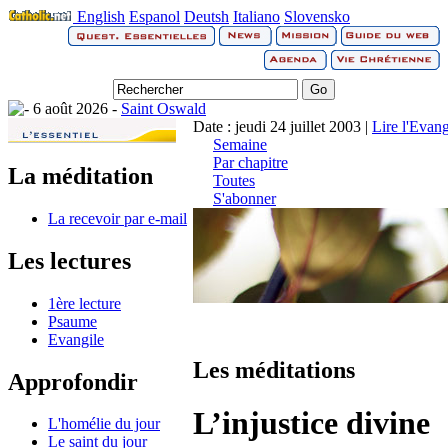
English
Espanol
Deutsh
Italiano
Slovensko
6 août 2026 -
Saint Oswald
Date : jeudi 24 juillet 2003 |
Lire l'Evang
Semaine
Par chapitre
La méditation
Toutes
S'abonner
La recevoir par e-mail
Les lectures
1ère lecture
Psaume
Evangile
Les méditations
Approfondir
L’injustice divine
L'homélie du jour
Le saint du jour