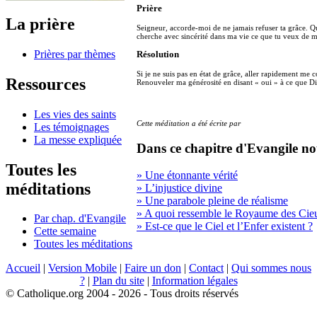
Prière
La prière
Seigneur, accorde-moi de ne jamais refuser ta grâce. Que
cherche avec sincérité dans ma vie ce que tu veux de m
Prières par thèmes
Résolution
Si je ne suis pas en état de grâce, aller rapidement me 
Ressources
Renouveler ma générosité en disant « oui » à ce que 
Les vies des saints
Cette méditation a été écrite par
Les témoignages
La messe expliquée
Dans ce chapitre d'Evangile no
Toutes les
» Une étonnante vérité
méditations
» L’injustice divine
» Une parabole pleine de réalisme
» A quoi ressemble le Royaume des Cie
Par chap. d'Evangile
» Est-ce que le Ciel et l’Enfer existent ?
Cette semaine
Toutes les méditations
Accueil
|
Version Mobile
|
Faire un don
|
Contact
|
Qui sommes nous
?
|
Plan du site
|
Information légales
© Catholique.org 2004 - 2026 - Tous droits réservés