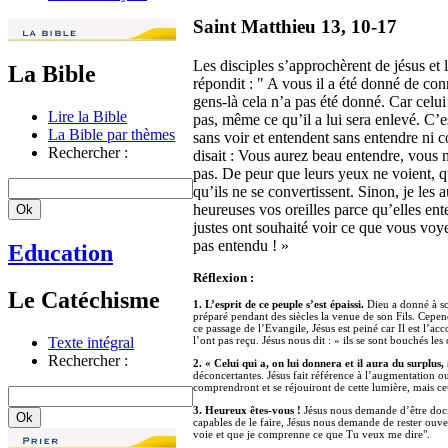
Saint Matthieu 13, 10-17
Les disciples s’approchèrent de jésus et l
La Bible
répondit : " A vous il a été donné de co
gens-là cela n’a pas été donné. Car celui 
Lire la Bible
pas, même ce qu’il a lui sera enlevé. C’es
La Bible par thèmes
sans voir et entendent sans entendre ni 
Rechercher :
disait : Vous aurez beau entendre, vous
pas. De peur que leurs yeux ne voient, q
qu’ils ne se convertissent. Sinon, je les
heureuses vos oreilles parce qu’elles ent
justes ont souhaité voir ce que vous voye
pas entendu ! »
Education
Réflexion :
Le Catéchisme
1. L’esprit de ce peuple s’est épaissi.
Dieu a donné à son
préparé pendant des siècles la venue de son Fils. Cependa
ce passage de l’Evangile, Jésus est peiné car Il est l’a
Texte intégral
l’ont pas reçu. Jésus nous dit : « ils se sont bouchés les 
Rechercher :
2. « Celui qui a, on lui donnera et il aura du surplus, 
déconcertantes. Jésus fait référence à l’augmentation 
comprendront et se réjouiront de cette lumière, mais c
3. Heureux êtes-vous !
Jésus nous demande d’être docil
capables de le faire, Jésus nous demande de rester ouve
voie et que je comprenne ce que Tu veux me dire".