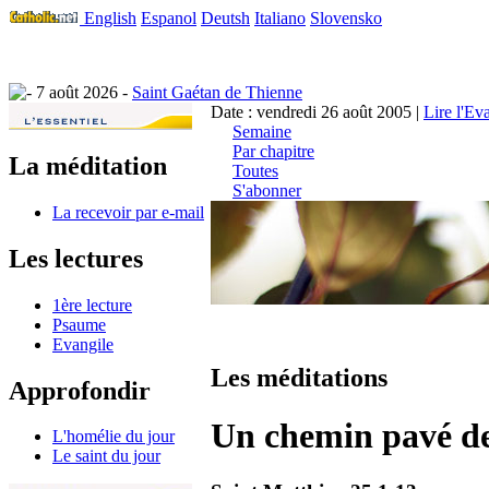
English
Espanol
Deutsh
Italiano
Slovensko
7 août 2026 -
Saint Gaétan de Thienne
Date : vendredi 26 août 2005 |
Lire l'Ev
Semaine
Par chapitre
La méditation
Toutes
S'abonner
La recevoir par e-mail
Les lectures
1ère lecture
Psaume
Evangile
Les méditations
Approfondir
Un chemin pavé de
L'homélie du jour
Le saint du jour