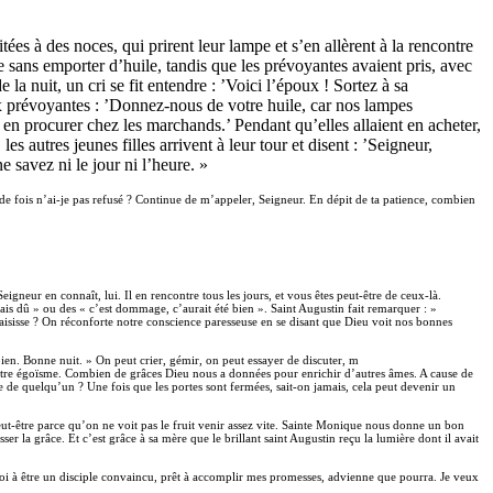
tées à des noces, qui prirent leur lampe et s’en allèrent à la rencontre
pe sans emporter d’huile, tandis que les prévoyantes avaient pris, avec
la nuit, un cri se fit entendre : ’Voici l’époux ! Sortez à sa
aux prévoyantes : ’Donnez-nous de votre huile, car nos lampes
s en procurer chez les marchands.’ Pendant qu’elles allaient en acheter,
les autres jeunes filles arrivent à leur tour et disent : ’Seigneur,
e savez ni le jour ni l’heure. »
 de fois n’ai-je pas refusé ? Continue de m’appeler, Seigneur. En dépit de ta patience, combien
igneur en connaît, lui. Il en rencontre tous les jours, et vous êtes peut-être de ceux-là.
ais dû » ou des « c’est dommage, c’aurait été bien ». Saint Augustin fait remarquer : »
saisisse ? On réconforte notre conscience paresseuse en se disant que Dieu voit nos bonnes
 bien. Bonne nuit. » On peut crier, gémir, on peut essayer de discuter, m
de notre égoïsme. Combien de grâces Dieu nous a données pour enrichir d’autres âmes. A cause de
e de quelqu’un ? Une fois que les portes sont fermées, sait-on jamais, cela peut devenir un
eut-être parce qu’on ne voit pas le fruit venir assez vite. Sainte Monique nous donne un bon
r la grâce. Et c’est grâce à sa mère que le brillant saint Augustin reçu la lumière dont il avait
-moi à être un disciple convaincu, prêt à accomplir mes promesses, advienne que pourra. Je veux