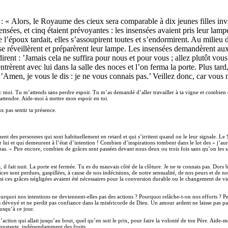
e : « Alors, le Royaume des cieux sera comparable à dix jeunes filles invi
sensées, et cinq étaient prévoyantes : les insensées avaient pris leur lam
’époux tardait, elles s’assoupirent toutes et s’endormirent. Au milieu de 
es se réveillèrent et préparèrent leur lampe. Les insensées demandèrent 
irent : ’Jamais cela ne suffira pour nous et pour vous ; allez plutôt vou
ntrèrent avec lui dans la salle des noces et l’on ferma la porte. Plus tard, 
 ’Amen, je vous le dis : je ne vous connais pas.’ Veillez donc, car vous n
ec moi. Tu m’attends sans perdre espoir. Tu m’as demandé d’aller travailler à ta vigne et combien
 attendre. Aide-moi à mettre mon espoir en toi.
 pas sentir ta présence.
t des personnes qui sont habituellement en retard et qui s’irritent quand on le leur signale. Le Se
lui et qui demeurent à l’état d’intention ! Combien d’inspirations tombent dans le lot des « j’aur
pas. » Pire encore, combien de grâces sont passées devant nous deux ou trois fois sans qu’on les 
 il fait nuit. La porte est fermée. Tu es du mauvais côté de la clôture. Je ne te connais pas. Dors
grâces sont perdues, gaspillées, à cause de nos indécisions, de notre sensualité, de nos peurs et 
si ces grâces négligées avaient été nécessaires pour la conversion durable ou le changement de vi
rquoi nos intentions ne deviennent-elles pas des actions ? Pourquoi relâche-t-on nos efforts ? P
s dévoyé et ne perdit pas confiance dans la miséricorde de Dieu. Un amour ardent ne laisse pas passe
usqu’à ce jour.
action qui allait jusqu’au bout, quel qu’en soit le prix, pour faire la volonté de ton Père. Aide
constante, indépendamment des fruits.