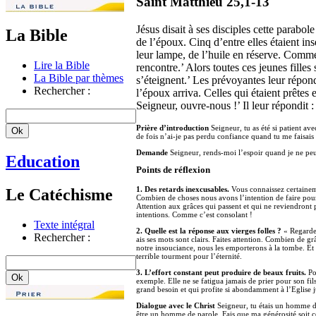
Saint Matthieu 25,1-13
Jésus disait à ses disciples cette parabol
La Bible
de l’époux. Cinq d’entre elles étaient in
leur lampe, de l’huile en réserve. Comme l
Lire la Bible
rencontre.’ Alors toutes ces jeunes fill
La Bible par thèmes
s’éteignent.’ Les prévoyantes leur répond
Rechercher :
l’époux arriva. Celles qui étaient prêtes e
Seigneur, ouvre-nous !’ Il leur répondit :
Prière d’introduction
Seigneur, tu as été si patient av
de fois n’ai-je pas perdu confiance quand tu me faisais
Demande
Seigneur, rends-moi l’espoir quand je ne peux
Education
Points de réflexion
1. Des retards inexcusables.
Vous connaissez certainemen
Le Catéchisme
Combien de choses nous avons l’intention de faire pour 
Attention aux grâces qui passent et qui ne reviendront 
intentions. Comme c’est consolant !
Texte intégral
2. Quelle est la réponse aux vierges folles ?
« Regarde,
Rechercher :
ais ses mots sont clairs. Faites attention. Combien de 
notre insouciance, nous les emporterons à la tombe. Et 
terrible tourment pour l’éternité.
3. L’effort constant peut produire de beaux fruits.
Pou
exemple. Elle ne se fatigua jamais de prier pour son fil
grand besoin et qui profite si abondamment à l’Eglise j
Dialogue avec le Christ
Seigneur, tu étais un homme d’
être un homme de parole. Fais que ma générosité soit 