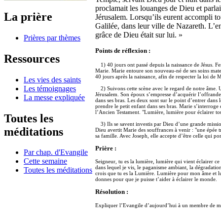
proclamait les louanges de Dieu et parlai
La prière
Jérusalem. Lorsqu’ils eurent accompli tou
Galilée, dans leur ville de Nazareth. L’enf
grâce de Dieu était sur lui. »
Prières par thèmes
Points de réflexion :
Ressources
1) 40 jours ont passé depuis la naissance de Jésus. Fe
Marie. Marie entoure son nouveau-né de ses soins matern
40 jours après la naissance, afin de respecter la loi de 
Les vies des saints
Les témoignages
2) Suivons cette scène avec le regard de notre âme. 
Jérusalem. Son époux s’empresse d’acquérir l’offrande 
La messe expliquée
dans ses bras. Les deux sont sur le point d’entrer dans
prendre le petit enfant dans ses bras. Marie s’interroge e
l’Ancien Testament. "Lumière, lumière pour éclairer tout
Toutes les
3) Ils se savent investis par Dieu d’une grande missi
méditations
Dieu avertit Marie des souffrances à venir : "une épée 
sa famille. Avec Joseph, elle accepte d’être celle qui p
Prière :
Par chap. d'Evangile
Cette semaine
Seigneur, tu es la lumière, lumière qui vient éclairer c
dans lequel je vis, le paganisme ambiant, la dégradation 
Toutes les méditations
crois que tu es la Lumière. Lumière pour mon âme et l
donnes pour que je puisse t’aider à éclairer le monde.
Résolution :
Expliquer l’Evangile d’aujourd’hui à un membre de m