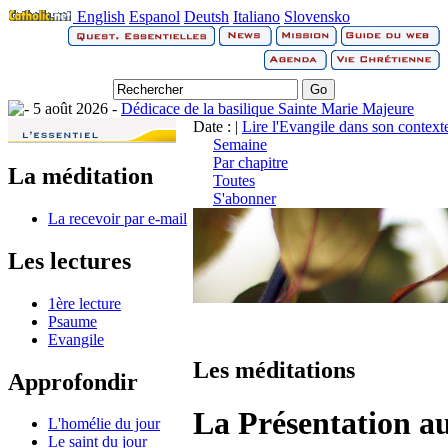
English
Espanol
Deutsh
Italiano
Slovensko
5 août 2026 -
Dédicace de la basilique Sainte Marie Majeure
Date : |
Lire l'Evangile dans son context
Semaine
Par chapitre
La méditation
Toutes
S'abonner
La recevoir par e-mail
Les lectures
1ère lecture
Psaume
Evangile
Les méditations
Approfondir
La Présentation a
L'homélie du jour
Le saint du jour