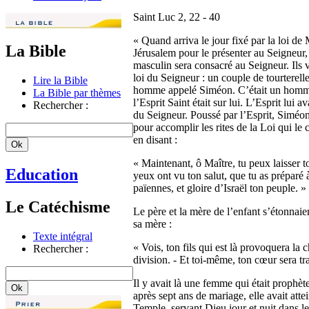
Saint Luc 2, 22 - 40
« Quand arriva le jour fixé par la loi de 
La Bible
Jérusalem pour le présenter au Seigneur, 
masculin sera consacré au Seigneur. Ils ve
loi du Seigneur : un couple de tourterell
Lire la Bible
homme appelé Siméon. C’était un homme ju
La Bible par thèmes
l’Esprit Saint était sur lui. L’Esprit lui 
Rechercher :
du Seigneur. Poussé par l’Esprit, Siméon
pour accomplir les rites de la Loi qui le 
en disant :
« Maintenant, ô Maître, tu peux laisser to
Education
yeux ont vu ton salut, que tu as préparé à
païennes, et gloire d’Israël ton peuple. »
Le Catéchisme
Le père et la mère de l’enfant s’étonnaien
sa mère :
Texte intégral
« Vois, ton fils qui est là provoquera la 
Rechercher :
division. - Et toi-même, ton cœur sera tr
Il y avait là une femme qui était prophè
après sept ans de mariage, elle avait atte
Temple, servant Dieu jour et nuit dans le