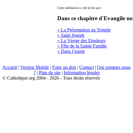
Cette méditation a été écrite par
Dans ce chapitre d'Evangile no
» La Présentation au Temple
» Saint Joseph
» La Vierge des Douleurs
» Fête de la Sainte Famille
» Dans l’esprit
Accueil
|
Version Mobile
|
Faire un don
|
Contact
|
Qui sommes nous
?
|
Plan du site
|
Information légales
© Catholique.org 2004 - 2026 - Tous droits réservés