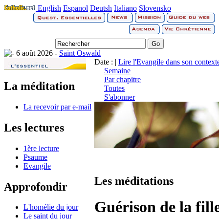
English
Espanol
Deutsh
Italiano
Slovensko
6 août 2026 -
Saint Oswald
Date : |
Lire l'Evangile dans son context
Semaine
Par chapitre
La méditation
Toutes
S'abonner
La recevoir par e-mail
Les lectures
1ère lecture
Psaume
Evangile
Les méditations
Approfondir
Guérison de la fil
L'homélie du jour
Le saint du jour