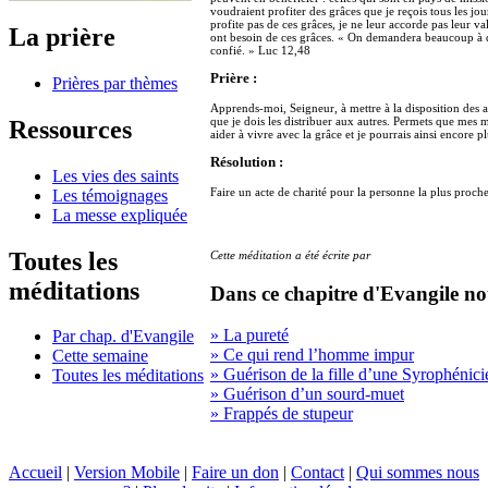
voudraient profiter des grâces que je reçois tous les jour
profite pas de ces grâces, je ne leur accorde pas leur va
La prière
ont besoin de ces grâces. « On demandera beaucoup à q
confié. » Luc 12,48
Prière :
Prières par thèmes
Apprends-moi, Seigneur, à mettre à la disposition des a
que je dois les distribuer aux autres. Permets que mes m
Ressources
aider à vivre avec la grâce et je pourrais ainsi encore 
Résolution :
Les vies des saints
Faire un acte de charité pour la personne la plus proch
Les témoignages
La messe expliquée
Toutes les
Cette méditation a été écrite par
méditations
Dans ce chapitre d'Evangile no
» La pureté
Par chap. d'Evangile
» Ce qui rend l’homme impur
Cette semaine
» Guérison de la fille d’une Syrophénic
Toutes les méditations
» Guérison d’un sourd-muet
» Frappés de stupeur
Accueil
|
Version Mobile
|
Faire un don
|
Contact
|
Qui sommes nous