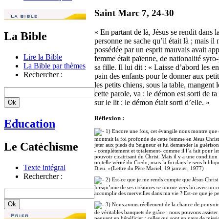
Saint Marc 7, 24-30
« En partant de là, Jésus se rendit dans l
La Bible
personne ne sache qu’il était là ; mais il 
possédée par un esprit mauvais avait appri
Lire la Bible
femme était païenne, de nationalité syro
La Bible par thèmes
sa fille. Il lui dit : « Laisse d’abord les
Rechercher :
pain des enfants pour le donner aux petits
les petits chiens, sous la table, mangent l
cette parole, va : le démon est sorti de ta
sur le lit : le démon était sorti d’elle. »
Réflexion :
Education
1) Encore une fois, cet évangile nous montre que c’
montrait la foi profonde de cette femme en Jésus Christ.
Le Catéchisme
jeter aux pieds du Seigneur et lui demander la guérison
- complètement et totalement- comme il l’a fait pour le
pouvoir cicatrisant du Christ. Mais il y a une condition 
ou telle vérité du Credo, mais la foi dans le sens bibliq
Texte intégral
Dieu. »(Lettre du Père Maciel, 19 janvier, 1977)
Rechercher :
2) Est-ce que je me rends compte que Jésus Christ 
lorsqu’une de ses créatures se tourne vers lui avec un 
accomplir des merveilles dans ma vie ? Est-ce que je per
3) Nous avons réellement de la chance de pouvoir 
de véritables banquets de grâce : nous pouvons assiste
peuvent en bénéficier : celles qui sont en pays de miss