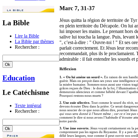
Marc 7, 31-37
Jésus quitta la région de territoire de Tyr 
La Bible
en plein territoire du Décapole. On lui am
lui imposer les mains. Le prenant hors de l
Lire la Bible
salive lui toucha la langue. Puis, levant l
La Bible par thèmes
", c’est-à-dire : " Ouvre-toi ! " Et ses ore
Rechercher :
parlait correctement. Et Jésus leur recom
recommandait, plus ils le proclamaient. Tr
admirable : il fait entendre les sourds et 
Réflexion
Education
1. « On lui amène un sourd ».
En raison de son handic
guérir. Mais on perçoit dans ses yeux une intelligence
la misère humaine. Sommes-nous aussi une vision trag
grâces reçues de Dieu : le don de la foi, l’illuminatio
Le Catéchisme
demeurons silencieux et comme hébété devant l’apathie r
Pourquoi restons-nous muets ?
2. Une ouïe sélective.
Tout comme le sourd du récit, no
Texte intégral
devons écouter Dieu dans la prière. Ce serait dangereu
nous soucier de ce que nous allons dire, pourtant Jésus
Rechercher :
qui vous sera donné à l’heure même ; car ce n’est pas v
comment le dire si nous avons l’habitude d’écouter atten
notre parole.
3. Une âme ouverte.
Jésus voyait certainement en la p
comprennent pas les signes du Royaume. Il y a peu de diff
délié leurs langues, tout comme il peut ouvrir nos oreill