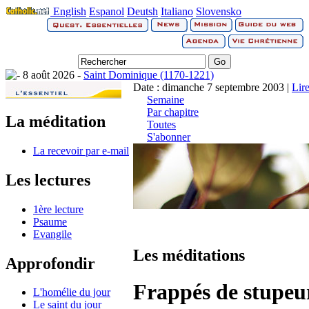
English
Espanol
Deutsh
Italiano
Slovensko
8 août 2026 -
Saint Dominique (1170-1221)
Date : dimanche 7 septembre 2003 |
Lir
Semaine
Par chapitre
La méditation
Toutes
S'abonner
La recevoir par e-mail
Les lectures
1ère lecture
Psaume
Evangile
Les méditations
Approfondir
Frappés de stupeu
L'homélie du jour
Le saint du jour