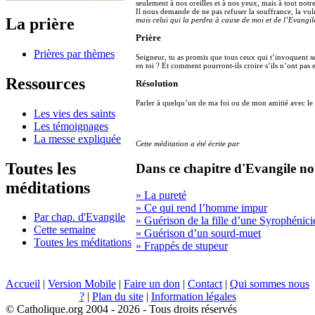
seulement à nos oreilles et à nos yeux, mais à tout notre
Il nous demande de ne pas refuser la souffrance, la vulné
La prière
mais celui qui la perdra à cause de moi et de l’Evangil
Prière
Prières par thèmes
Seigneur, tu as promis que tous ceux qui t’invoquent 
en toi ? Et comment pourront-ils croire s’ils n’ont pas
Ressources
Résolution
Parler à quelqu’un de ma foi ou de mon amitié avec le 
Les vies des saints
Les témoignages
La messe expliquée
Cette méditation a été écrite par
Toutes les
Dans ce chapitre d'Evangile no
méditations
» La pureté
» Ce qui rend l’homme impur
Par chap. d'Evangile
» Guérison de la fille d’une Syrophénic
Cette semaine
» Guérison d’un sourd-muet
Toutes les méditations
» Frappés de stupeur
Accueil
|
Version Mobile
|
Faire un don
|
Contact
|
Qui sommes nous
?
|
Plan du site
|
Information légales
© Catholique.org 2004 - 2026 - Tous droits réservés