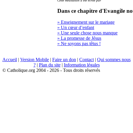
Cette méditation a été écrite par
Dans ce chapitre d'Evangile no
» Enseignement sur le mariage
» Un cœur d’enfant
» Une seule chose nous manque
» La promesse de Jésus
» Ne soyons pas têtus !
Accueil
|
Version Mobile
|
Faire un don
|
Contact
|
Qui sommes nous
?
|
Plan du site
|
Information légales
© Catholique.org 2004 - 2026 - Tous droits réservés