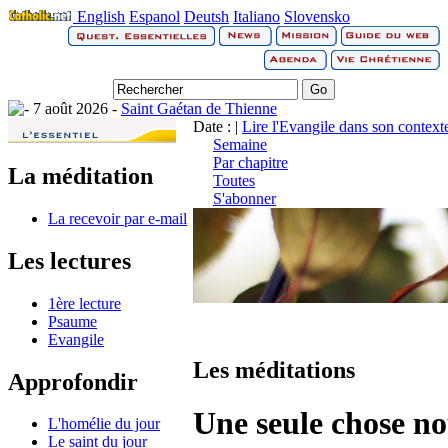
English
Espanol
Deutsh
Italiano
Slovensko
7 août 2026 -
Saint Gaétan de Thienne
Date : |
Lire l'Evangile dans son context
Semaine
Par chapitre
La méditation
Toutes
S'abonner
La recevoir par e-mail
Les lectures
1ère lecture
Psaume
Evangile
Les méditations
Approfondir
Une seule chose n
L'homélie du jour
Le saint du jour