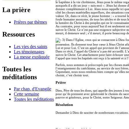
le baptême à la vie chrétienne, Jésus pose le même rega
auxquels il a dit un jour « suis-moi ». Jésus lui donne 
La prière
donner complètement à Lui. Jésus nous rappelle ici que 
côté les choses matérielles superflues, des situations c
valeur. Or, dans ce récit, le jeune homme : « a tourné le
foule humaine anonyme, de tous les siècles et de tous le
Prières par thèmes
la lumière du Christ à des peuples qui ne le connaissa
Au contraire, pour nous aujourd’hui il est seulement u
suivre le Christ. Ce n’est pas une exigence subjective ma
Ressources
meurt, il demeure seul ; s’il meurt, il porte beaucoup de
3) Dans l’Eglise, ceux qui se consacrent à Dieu fo
possession. Ils donnent tout leur cœur à Jésus Christ af
Les vies des saints
Lui et pour Lui. C’est un appel qui provient de l’amou
Les témoignages
Dans ce récit, l’appel du Christ n’a pas été accueilli.
suivre le Christ. Cet attachement peut faire échouer un
La messe expliquée
l’appel que tous les baptisés ont reçu à la sainteté et à
Parfois, nous sommes si préoccupés par les choses mat
Toutes les
l’enseignement du catéchisme, au service de nos frères
Cependant, nous nous rendons bien compte qu’elles ne r
méditations
choisir, c’est choisir tout.
Prière
Par chap. d'Evangile
Dieu, Père de tous les dons, qui appelle des jeunes à tout
Cette semaine
pour qu’ils prennent avec générosité le chemin du sacer
pauvre et généreux, pour le Christ, notre Seigneur. Am
Toutes les méditations
Résolution
Demander à Dieu de susciter de nombreuses vocations à 