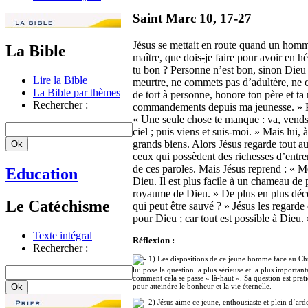
Saint Marc 10, 17-27
Jésus se mettait en route quand un homm
La Bible
maître, que dois-je faire pour avoir en hé
tu bon ? Personne n’est bon, sinon Die
Lire la Bible
meurtre, ne commets pas d’adultère, ne 
La Bible par thèmes
de tort à personne, honore ton père et ta
Rechercher :
commandements depuis ma jeunesse. » Posan
« Une seule chose te manque : va, vends 
ciel ; puis viens et suis-moi. » Mais lui, à
grands biens. Alors Jésus regarde tout aut
ceux qui possèdent des richesses d’entrer
de ces paroles. Mais Jésus reprend : « Me
Education
Dieu. Il est plus facile à un chameau de p
royaume de Dieu. » De plus en plus décon
Le Catéchisme
qui peut être sauvé ? » Jésus les regarde
pour Dieu ; car tout est possible à Dieu. 
Texte intégral
Réflexion :
Rechercher :
1) Les dispositions de ce jeune homme face au Chris
lui pose la question la plus sérieuse et la plus importante
comment cela se passe « là-haut ». Sa question est pratiq
pour atteindre le bonheur et la vie éternelle.
2) Jésus aime ce jeune, enthousiaste et plein d’ard