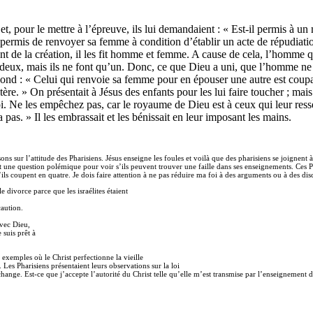
et, pour le mettre à l’épreuve, ils lui demandaient : « Est-il permis à u
 permis de renvoyer sa femme à condition d’établir un acte de répudiatio
 de la création, il les fit homme et femme. A cause de cela, l’homme qui
s deux, mais ils ne font qu’un. Donc, ce que Dieu a uni, que l’homme ne l
épond : « Celui qui renvoie sa femme pour en épouser une autre est coup
ère. » On présentait à Jésus des enfants pour les lui faire toucher ; mais
moi. Ne les empêchez pas, car le royaume de Dieu est à ceux qui leur res
pas. » Il les embrassait et les bénissait en leur imposant les mains.
ons sur l’attitude des Pharisiens. Jésus enseigne les foules et voilà que des pharisiens se joignent
nt une question polémique pour voir s’ils peuvent trouver une faille dans ses enseignements. Ces Ph
ls coupent en quatre. Je dois faire attention à ne pas réduire ma foi à des arguments ou à des disc
 divorce parce que les israélites étaient
caution.
avec Dieu,
 suis prêt à
exemples où le Christ perfectionne la vieille
. Les Pharisiens présentaient leurs observations sur la loi
 la change. Est-ce que j’accepte l’autorité du Christ telle qu’elle m’est transmise par l’enseignement d