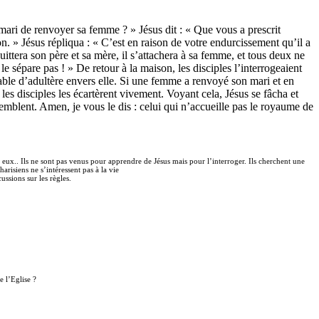
n mari de renvoyer sa femme ? » Jésus dit : « Que vous a prescrit
n. » Jésus répliqua : « C’est en raison de votre endurcissement qu’il a
ttera son père et sa mère, il s’attachera à sa femme, et tous deux ne
e sépare pas ! » De retour à la maison, les disciples l’interrogeaient
able d’adultère envers elle. Si une femme a renvoyé son mari et en
 les disciples les écartèrent vivement. Voyant cela, Jésus se fâcha et
semblent. Amen, je vous le dis : celui qui n’accueille pas le royaume de
 à eux.. Ils ne sont pas venus pour apprendre de Jésus mais pour l’interroger. Ils cherchent une
arisiens ne s’intéressent pas à la vie
ussions sur les règles.
e l’Eglise ?