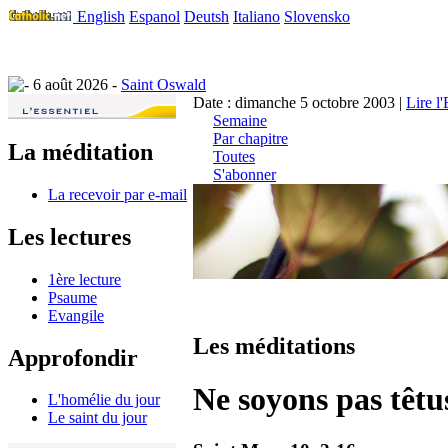
English
Espanol
Deutsh
Italiano
Slovensko
6 août 2026 -
Saint Oswald
Date : dimanche 5 octobre 2003 |
Lire l
Semaine
Par chapitre
La méditation
Toutes
S'abonner
La recevoir par e-mail
Les lectures
1ère lecture
Psaume
Evangile
Les méditations
Approfondir
Ne soyons pas têtu
L'homélie du jour
Le saint du jour