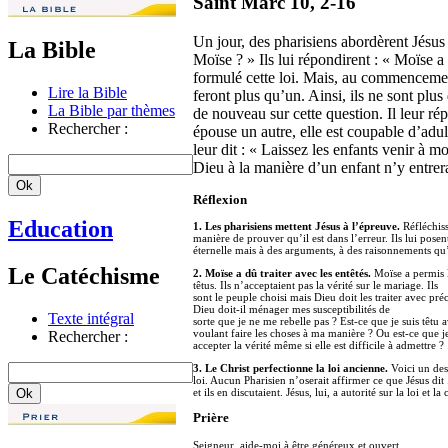
Saint Marc 10, 2-16
Un jour, des pharisiens abordèrent Jésus 
La Bible
Moïse ? » Ils lui répondirent : « Moïse a
formulé cette loi. Mais, au commencement
Lire la Bible
feront plus qu’un. Ainsi, ils ne sont plu
La Bible par thèmes
de nouveau sur cette question. Il leur r
Rechercher :
épouse un autre, elle est coupable d’adult
leur dit : « Laissez les enfants venir à 
Dieu à la manière d’un enfant n’y entrera 
Réflexion
Education
1. Les pharisiens mettent Jésus à l’épreuve.
Réfléchiss
manière de prouver qu’il est dans l’erreur. Ils lui pose
éternelle mais à des arguments, à des raisonnements qu’i
Le Catéchisme
2. Moïse a dû traiter avec les entêtés.
Moïse a permis le
têtus. Ils n’acceptaient pas la vérité sur le mariage. Ils
sont le peuple choisi mais Dieu doit les traiter avec pré
Dieu doit-il ménager mes susceptibilités de
Texte intégral
sorte que je ne me rebelle pas ? Est-ce que je suis têtu 
voulant faire les choses à ma manière ? Ou est-ce que je
Rechercher :
accepter la vérité même si elle est difficile à admettre ?
3. Le Christ perfectionne la loi ancienne.
Voici un des 
loi. Aucun Pharisien n’oserait affirmer ce que Jésus dit 
et ils en discutaient. Jésus, lui, a autorité sur la loi et
Prière
Seigneur, aide-moi à être généreux et ouvert