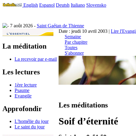
English
Espanol
Deutsh
Italiano
Slovensko
7 août 2026 -
Saint Gaétan de Thienne
Date : jeudi 10 avril 2003 |
Lire l'Evangi
Semaine
Par chapitre
La méditation
Toutes
S'abonner
La recevoir par e-mail
Les lectures
1ère lecture
Psaume
Evangile
Les méditations
Approfondir
Soif d’éternité
L'homélie du jour
Le saint du jour