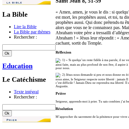
Saint Jean 8, 51-59
« Amen, amen, je vous le dis : si quelqu
La Bible
est mort, les prophètes aussi, et toi, tu 
prophètes aussi. Qui donc prétends-tu êtr
Lire la Bible
alors que vous ne le connaissez pas. Mais 
La Bible par thèmes
Abraham votre père a tressailli d’allégress
Rechercher :
Abraham ! » Jésus leur répondit : « Amen,
cachant, sortit du Temple.
Réflexion
1) « Si quelqu’un reste fidèle à ma parole, il ne ver
Education
ainsi faite, mais au plus profond de son être, il aspire à
pour nous.
2) Jésus nous demande si peu et nous donne en éch
Le Catéchisme
nous aime, le Seigneur respecte notre liberté : jamais 
c’est difficile ! Jamais Dieu ne reprendra ma liberté. Il
Augustin.
Texte intégral
Prière
Rechercher :
Seigneur, apprends-moi à prier. Tu sais combien j’ai b
Résolution
M’approcher du sacrement de la pénitence pour vivre a