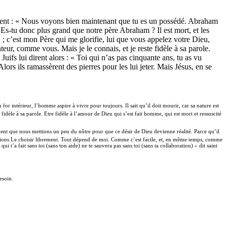
i dirent : « Nous voyons bien maintenant que tu es un possédé. Abraham
t.’ Es-tu donc plus grand que notre père Abraham ? Il est mort, et les
n ; c’est mon Père qui me glorifie, lui que vous appelez votre Dieu,
nteur, comme vous. Mais je le connais, et je reste fidèle à sa parole.
 Juifs lui dirent alors : « Toi qui n’as pas cinquante ans, tu as vu
rs ils ramassèrent des pierres pour les lui jeter. Mais Jésus, en se
n for intérieur, l’homme aspire à vivre pour toujours. Il sait qu’il doit mourir, car sa nature est
e fidèle à sa parole. Etre fidèle à l’amour de Dieu qui s’est fait homme, qui est mort et ressuscité
nt que nous mettions un peu du nôtre pour que ce désir de Dieu devienne réalité. Parce qu’il
puissions Le choisir librement. Tout dépend de moi. Comme c’est facile, et, en même temps, comme
i t’a fait sans toi (sans ton aide) ne te sauvera pas sans toi (sans ta collaboration) » dit saint
esoin.