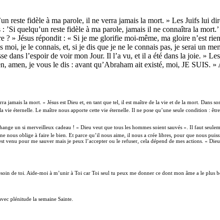
’un reste fidèle à ma parole, il ne verra jamais la mort. » Les Juifs lu
dis : ’Si quelqu’un reste fidèle à ma parole, jamais il ne connaîtra la mor
e ? » Jésus répondit : « Si je me glorifie moi-même, ma gloire n’est rie
moi, je le connais, et, si je dis que je ne le connais pas, je serai un me
e dans l’espoir de voir mon Jour. Il l’a vu, et il a été dans la joie. » Les
 amen, je vous le dis : avant qu’Abraham ait existé, moi, JE SUIS. » Alo
ra jamais la mort. » Jésus est Dieu et, en tant que tel, il est maître de la vie et de la mort. Dans so
 la vie éternelle. Le maître nous apporte cette vie éternelle. Il ne pose qu’une seule condition : êtr
ange un si merveilleux cadeau ! « Dieu veut que tous les hommes soient sauvés ». Il faut seuleme
Il ne nous oblige à faire le bien. Et parce qu’il nous aime, il nous a crée libres, pour que nous 
 est venu pour me sauver mais je peux l’accepter ou le refuser, cela dépend de mes actions. « Dieu qu
esoin de toi. Aide-moi à m’unir à Toi car Toi seul tu peux me donner ce dont mon âme a le plus b
vec plénitude la semaine Sainte.