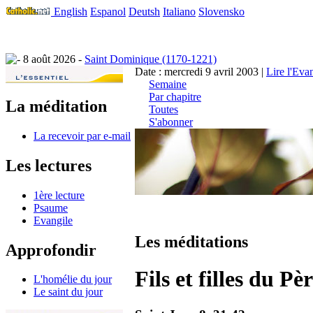
English
Espanol
Deutsh
Italiano
Slovensko
8 août 2026 -
Saint Dominique (1170-1221)
Date : mercredi 9 avril 2003 |
Lire l'Eva
Semaine
Par chapitre
La méditation
Toutes
S'abonner
La recevoir par e-mail
Les lectures
1ère lecture
Psaume
Evangile
Les méditations
Approfondir
Fils et filles du Pè
L'homélie du jour
Le saint du jour