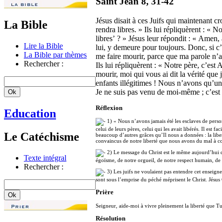
Saint Jean 8, 31-42
Jésus disait à ces Juifs qui maintenant cr
La Bible
rendra libres. » Ils lui répliquèrent :
libres’ ? » Jésus leur répondit : « Amen
Lire la Bible
lui, y demeure pour toujours. Donc, si c’
La Bible par thèmes
me faire mourir, parce que ma parole n’a
Rechercher :
Ils lui répliquèrent : « Notre père, c’e
mourir, moi qui vous ai dit la vérité qu
enfants illégitimes ! Nous n’avons qu’un s
Je ne suis pas venu de moi-même ; c’est
Réflexion
Education
1) « Nous n’avons jamais été les esclaves de personn
celui de leurs pères, celui qui les avait libérés. Il es
Le Catéchisme
beaucoup d’autres grâces qu’Il nous a données : la lib
convaincus de notre liberté que nous avons du mal à co
2) Le message du Christ est le même aujourd’hui qu
Texte intégral
égoïsme, de notre orgueil, de notre respect humain, de
Rechercher :
3) Les juifs ne voulaient pas entendre cet enseigne
sont sous l’emprise du péché méprisent le Christ. Jés
Prière
Seigneur, aide-moi à vivre pleinement la liberté que 
Résolution