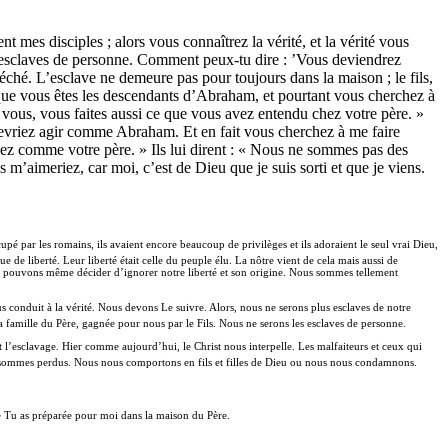
t mes disciples ; alors vous connaîtrez la vérité, et la vérité vous
s esclaves de personne. Comment peux-tu dire : ’Vous deviendrez
éché. L’esclave ne demeure pas pour toujours dans la maison ; le fils,
en que vous êtes les descendants d’Abraham, et pourtant vous cherchez à
t vous, vous faites aussi ce que vous avez entendu chez votre père. »
s devriez agir comme Abraham. Et en fait vous cherchez à me faire
ssez comme votre père. » Ils lui dirent : « Nous ne sommes pas des
s m’aimeriez, car moi, c’est de Dieu que je suis sorti et que je viens.
upé par les romains, ils avaient encore beaucoup de privilèges et ils adoraient le seul vrai Dieu,
 de liberté. Leur liberté était celle du peuple élu. La nôtre vient de cela mais aussi de
us pouvons même décider d’ignorer notre liberté et son origine. Nous sommes tellement
s conduit à la vérité. Nous devons Le suivre. Alors, nous ne serons plus esclaves de notre
 famille du Père, gagnée pour nous par le Fils. Nous ne serons les esclaves de personne.
t l’esclavage. Hier comme aujourd’hui, le Christ nous interpelle. Les malfaiteurs et ceux qui
us sommes perdus. Nous nous comportons en fils et filles de Dieu ou nous nous condamnons.
e Tu as préparée pour moi dans la maison du Père.