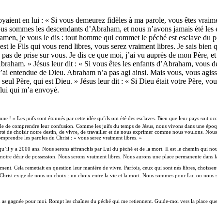
oyaient en lui : « Si vous demeurez fidèles à ma parole, vous êtes vraimen
 « Nous sommes les descendants d’Abraham, et nous n’avons jamais été le
, amen, je vous le dis : tout homme qui commet le péché est esclave du p
est le Fils qui vous rend libres, vous serez vraiment libres. Je sais bi
 pas de prise sur vous. Je dis ce que moi, j’ai vu auprès de mon Père, e
st Abraham. » Jésus leur dit : « Si vous êtes les enfants d’Abraham, vou
e j’ai entendue de Dieu. Abraham n’a pas agi ainsi. Mais vous, vous agi
eul Père, qui est Dieu. » Jésus leur dit : « Si Dieu était votre Père, vou
 lui qui m’a envoyé.
e ! » Les juifs sont étonnés par cette idée qu’ils ont été des esclaves. Bien que leur pays soit occ
t facile de comprendre leur confusion. Comme les juifs du temps de Jésus, nous vivons dans une époque
erté de choisir notre destin, de vivre, de travailler et de nous exprimer comme nous voulons. No
mprendre les paroles du Christ : « vous serez vraiment libres. »
’il y a 2000 ans. Nous serons affranchis par Lui du péché et de la mort. Il est le chemin qui nou
 notre désir de possession. Nous serons vraiment libres. Nous aurons une place permanente dans la
ment. Cela remettait en question leur manière de vivre. Parfois, ceux qui sont nés libres, choissen
us Christ exige de nous un choix : un choix entre la vie et la mort. Nous sommes pour Lui ou no
Tu as gagnée pour moi. Rompt les chaînes du péché qui me retiennent. Guide-moi vers la place qu