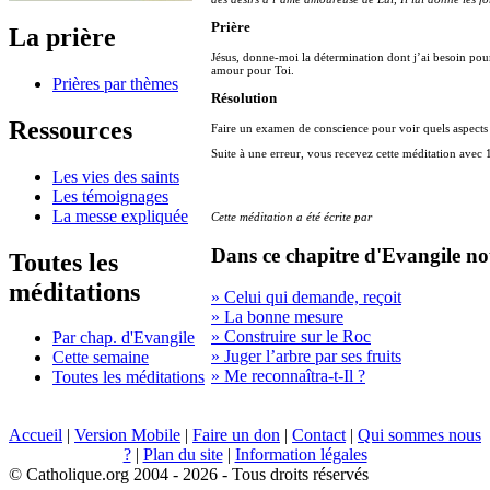
Prière
La prière
Jésus, donne-moi la détermination dont j’ai besoin pou
amour pour Toi.
Prières par thèmes
Résolution
Ressources
Faire un examen de conscience pour voir quels aspects
Suite à une erreur, vous recevez cette méditation avec 
Les vies des saints
Les témoignages
La messe expliquée
Cette méditation a été écrite par
Dans ce chapitre d'Evangile no
Toutes les
méditations
» Celui qui demande, reçoit
» La bonne mesure
» Construire sur le Roc
Par chap. d'Evangile
» Juger l’arbre par ses fruits
Cette semaine
» Me reconnaîtra-t-Il ?
Toutes les méditations
Accueil
|
Version Mobile
|
Faire un don
|
Contact
|
Qui sommes nous
?
|
Plan du site
|
Information légales
© Catholique.org 2004 - 2026 - Tous droits réservés