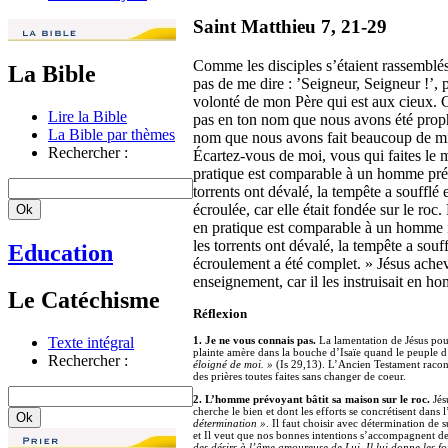
Saint Matthieu 7, 21-29
Comme les disciples s’étaient rassemblés a
La Bible
pas de me dire : ’Seigneur, Seigneur !’, 
volonté de mon Père qui est aux cieux. C
Lire la Bible
pas en ton nom que nous avons été prop
La Bible par thèmes
nom que nous avons fait beaucoup de mira
Rechercher :
Écartez-vous de moi, vous qui faites le 
pratique est comparable à un homme prévo
torrents ont dévalé, la tempête a soufflé 
écroulée, car elle était fondée sur le roc
en pratique est comparable à un homme in
les torrents ont dévalé, la tempête a souf
Education
écroulement a été complet. » Jésus achev
enseignement, car il les instruisait en h
Le Catéchisme
Réflexion
Texte intégral
1. Je ne vous connais pas.
La lamentation de Jésus pour
plainte amère dans la bouche d’Isaïe quand le peuple d
Rechercher :
éloigné de moi. »
(Is 29,13). L’Ancien Testament racont
des prières toutes faites sans changer de coeur.
2. L’homme prévoyant bâtit sa maison sur le roc.
Jés
cherche le bien et dont les efforts se concrétisent dans
détermination »
. Il faut choisir avec détermination de 
et Il veut que nos bonnes intentions s’accompagnent d
des désirs à l’âme amoureuse de Lui, Il lui donne les for