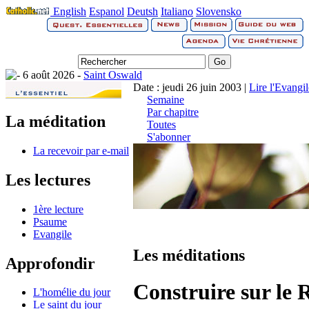
English
Espanol
Deutsh
Italiano
Slovensko
6 août 2026 -
Saint Oswald
Date : jeudi 26 juin 2003 |
Lire l'Evangi
Semaine
Par chapitre
La méditation
Toutes
S'abonner
La recevoir par e-mail
Les lectures
1ère lecture
Psaume
Evangile
Les méditations
Approfondir
Construire sur le 
L'homélie du jour
Le saint du jour