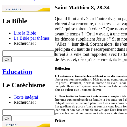
Saint Matthieu 8, 28-34
Quand il fut arrivé sur l’autre rive, au
La Bible
vinrent à sa rencontre, des êtres si sauv
voilà qui se mirent à crier : " Que nous 
Lire la Bible
avant le temps ? "Or il y avait, à une cer
La Bible par thèmes
les démons suppliaient Jésus : " Si tu n
Rechercher :
"Allez ", leur dit-il. Sortant alors, ils s’
précipita du haut de l’escarpement dans la
furent à la ville tout rapporter, avec l’af
de Jésus ; et, dès qu’ils le virent, ils le pr
Réflexion
Education
1. Certaines actions de Jésus-Christ nous déconcerten
libérer cet homme souffrant. Mais nous ne comprenons 
les porcs… Pourtant, le sens du miracle est clair : la v
Le Catéchisme
compris. Ils sont effrayés et, avec les autres habitants 
plus de valeur que l’homme délivré.
2. Jésus invite les hommes à suivre son exemple.
Cela 
Texte intégral
être utile aux membres de sa famille, à des amis, ou à d
Rechercher :
obligatoirement au second plan. Les biens, tous dons de
Les gardiens de porcs n’ont pas compris cette leçon fond
leur but, et non pas un simple moyen que Dieu leur do
yeux et le cœur et commençons à vivre en vrais chrétie
Prière