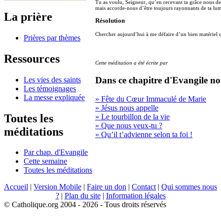
Tu as voulu, Seigneur, qu’en recevant ta grâce nous dev
mais accorde-nous d’être toujours rayonnants de ta lu
La prière
Résolution
Chercher aujourd’hui à me défaire d’un bien matériel q
Prières par thèmes
Ressources
Cette méditation a été écrite par
Dans ce chapitre d'Evangile no
Les vies des saints
Les témoignages
La messe expliquée
» Fête du Cœur Immaculé de Marie
» Jésus nous appelle
Toutes les
» Le tourbillon de la vie
» Que nous veux-tu ?
méditations
» Qu’il t’advienne selon ta foi !
Par chap. d'Evangile
Cette semaine
Toutes les méditations
Accueil
|
Version Mobile
|
Faire un don
|
Contact
|
Qui sommes nous
?
|
Plan du site
|
Information légales
© Catholique.org 2004 - 2026 - Tous droits réservés