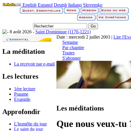
English
Espanol
Deutsh
Italiano
Slovensko
8 août 2026 -
Saint Dominique (1170-1221)
Date : mercredi 2 juillet 2003 |
Lire l'Ev
Semaine
Par chapitre
La méditation
Toutes
S'abonner
La recevoir par e-mail
Les lectures
1ère lecture
Psaume
Evangile
Les méditations
Approfondir
Que nous veux-tu 
L'homélie du jour
Le saint du jour