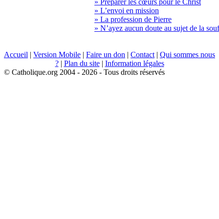
» Préparer les cœurs pour le Christ
» L’envoi en mission
» La profession de Pierre
» N’ayez aucun doute au sujet de la sou
Accueil
|
Version Mobile
|
Faire un don
|
Contact
|
Qui sommes nous
?
|
Plan du site
|
Information légales
© Catholique.org 2004 - 2026 - Tous droits réservés