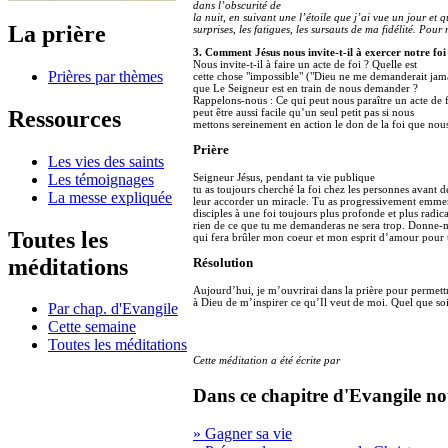
dans l’obscurité de
la nuit, en suivant une l’étoile que j’ai vue un jour et
La prière
surprises, les fatigues, les sursauts de ma fidélité. Pour
3. Comment Jésus nous invite-t-il à exercer notre fo
Nous invite-t-il à faire un acte de foi ? Quelle est
Prières par thèmes
cette chose "impossible" ("Dieu ne me demanderait jama
que Le Seigneur est en train de nous demander ?
Rappelons-nous : Ce qui peut nous paraître un acte de 
Ressources
peut être aussi facile qu’un seul petit pas si nous
mettons sereinement en action le don de la foi que nous
Prière
Les vies des saints
Les témoignages
Seigneur Jésus, pendant ta vie publique
tu as toujours cherché la foi chez les personnes avant d
La messe expliquée
leur accorder un miracle. Tu as progressivement emme
disciples à une foi toujours plus profonde et plus radic
rien de ce que tu me demanderas ne sera trop. Donne-
Toutes les
qui fera brûler mon coeur et mon esprit d’amour pour t
méditations
Résolution
Aujourd’hui, je m’ouvrirai dans la prière pour permett
à Dieu de m’inspirer ce qu’Il veut de moi. Quel que so
Par chap. d'Evangile
Cette semaine
Toutes les méditations
Cette méditation a été écrite par
Dans ce chapitre d'Evangile no
» Gagner sa vie