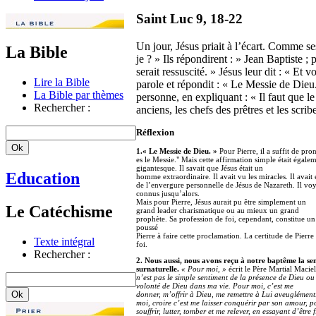
Saint Luc 9, 18-22
Un jour, Jésus priait à l’écart. Comme ses 
La Bible
je ? » Ils répondirent : » Jean Baptiste ;
serait ressuscité. » Jésus leur dit : « Et 
Lire la Bible
parole et répondit : « Le Messie de Dieu
La Bible par thèmes
personne, en expliquant : « Il faut que le
Rechercher :
anciens, les chefs des prêtres et les scribes
Réflexion
1.« Le Messie de Dieu. »
Pour Pierre, il a suffit de pr
es le Messie." Mais cette affirmation simple était égale
gigantesque. Il savait que Jésus était un
Education
homme extraordinaire. Il avait vu les miracles. Il avait
de l’envergure personnelle de Jésus de Nazareth. Il voy
connus jusqu’alors.
Mais pour Pierre, Jésus aurait pu être simplement un
Le Catéchisme
grand leader charismatique ou au mieux un grand
prophète. Sa profession de foi, cependant, constitue un 
poussé
Pierre à faire cette proclamation. La certitude de Pierre
Texte intégral
foi.
Rechercher :
2. Nous aussi, nous avons reçu à notre baptême la se
surnaturelle.
« Pour moi, »
écrit le Père Martial Macie
n’est pas le simple sentiment de la présence de Dieu ou
volonté de Dieu dans ma vie. Pour moi, c’est me
donner, m’offrir à Dieu, me remettre à Lui aveuglément
moi, croire c’est me laisser conquérir par son amour, p
souffrir, lutter, tomber et me relever, en essayant d’êtr