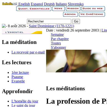
English
Espanol
Deutsh
Italiano
Slovensko
8 août 2026 -
Saint Dominique (1170-1221)
Date : vendredi 26 septembre 2003 |
Lir
Semaine
Par chapitre
La méditation
Toutes
S'abonner
La recevoir par e-mail
Les lectures
1ère lecture
Psaume
Evangile
Les méditations
Approfondir
La profession de P
L'homélie du jour
Le saint du jour