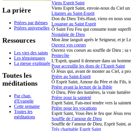
Viens Esprit Saint
Viens Esprit Saint, envoie-nous du Ciel un r
La prière
Litanies au Saint-Esprit
Don du Dieu Très-Haut, viens en nous sourc
Prières par thèmes
Louange au Saint Esprit
Prières universelles
Ô Saint Feu Feu qui consume toute superflui
Nostalgie de Dieu
Ressources
Mon âme languit après le Seigneur, et je L
Ouvrez vos coeurs
Ouvrez vos coeurs au souffle de Dieu ; sa vi
Les vies des saints
Pentecôte
Les témoignages
L’Esprit, quand il demeure dans un homme, n
La messe expliquée
Pour acceuillir les dons de l’Esprit Saint
Ô Jésus qui, avant de monter au Ciel, a prom
Toutes les
Prière au Saint-Esprit
Ô Esprit Saint, Amour du Père et du Fils, in
méditations
Prière avant la lecture de la Bible
O Dieu, Père des lumières, la vraie lumière vi
Par chap.
Prière pour la sainteté
d'Evangile
Esprit Saint, Fais-moi tendre vers la saintet
Cette semaine
Prière pour les vocations
Toutes les
Esprit Saint, Vous êtes le feu que Jésus ressu
méditations
Souffle de l’amour de Dieu
Souffle de l’amour de Dieu, Esprit Saint, au
Trés charitable Esprit Saint