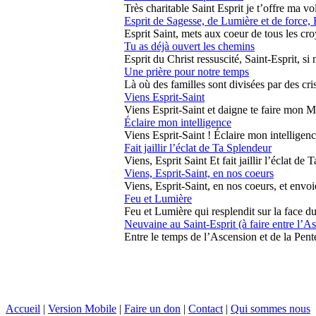
Très charitable Saint Esprit je t’offre ma vol
Esprit de Sagesse, de Lumière et de force,
Esprit Saint, mets aux coeur de tous les cr
Tu as déjà ouvert les chemins
Esprit du Christ ressuscité, Saint-Esprit, si
Une prière pour notre temps
Là où des familles sont divisées par des crise
Viens Esprit-Saint
Viens Esprit-Saint et daigne te faire mon M
Éclaire mon intelligence
Viens Esprit-Saint ! Éclaire mon intelligenc
Fait jaillir l’éclat de Ta Splendeur
Viens, Esprit Saint Et fait jaillir l’éclat de 
Viens, Esprit-Saint, en nos coeurs
Viens, Esprit-Saint, en nos coeurs, et envoi
Feu et Lumière
Feu et Lumière qui resplendit sur la face du
Neuvaine au Saint-Esprit (à faire entre l’As
Entre le temps de l’Ascension et de la Pentec
Accueil
|
Version Mobile
|
Faire un don
|
Contact
|
Qui sommes nous