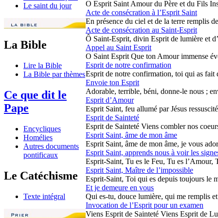
O Esprit Saint Amour du Père et du Fils Ins
Le saint du jour
Acte de consécration à l’Esprit Saint
En présence du ciel et de la terre remplis de
Acte de consécration au Saint-Esprit
Ô Saint-Esprit, divin Esprit de lumière et d
La Bible
Appel au Saint Esprit
O Saint Esprit Que ton Amour immense éveill
Esprit de notre confirmation
Lire la Bible
Esprit de notre confirmation, toi qui as fait d
La Bible par thèmes
Envoie ton Esprit
Adorable, terrible, béni, donne-le nous ; envo
Ce que dit le
Esprit d’Amour
Pape
Esprit Saint, feu allumé par Jésus ressuscité
Esprit de Sainteté
Esprit de Sainteté Viens combler nos coeurs
Encycliques
Esprit Saint, âme de mon âme
Homélies
Esprit Saint, âme de mon âme, je vous adore
Autres documents
Esprit Saint, apprends nous à voir les sign
pontificaux
Esprit-Saint, Tu es le Feu, Tu es l’Amour, Tu
Esprit Saint, Maître de l’impossible
Le Catéchisme
Esprit-Saint, Toi qui es depuis toujours le m
Et je demeure en vous
Texte intégral
Qui es-tu, douce lumière, qui me remplis et 
Invocation de l’Esprit pour un examen
Viens Esprit de Sainteté Viens Esprit de Lu