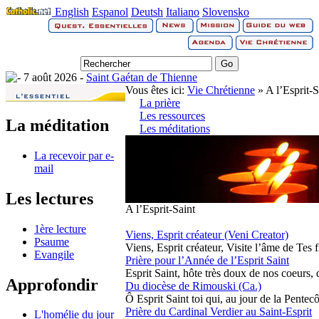
English
Espanol
Deutsh
Italiano
Slovensko
7 août 2026 -
Saint Gaétan de Thienne
Vous êtes ici:
Vie Chrétienne
» A l’Esprit-S
La prière
Les ressources
La méditation
Les méditations
La recevoir par e-
mail
Les lectures
A l’Esprit-Saint
1ère lecture
Viens, Esprit créateur (Veni Creator)
Psaume
Viens, Esprit créateur, Visite l’âme de Tes fi
Evangile
Prière pour l’Année de l’Esprit Saint
Esprit Saint, hôte très doux de nos coeurs, 
Approfondir
Du diocèse de Rimouski (Ca.)
Ô Esprit Saint toi qui, au jour de la Pentecô
Prière du Cardinal Verdier au Saint-Esprit
L'homélie du jour