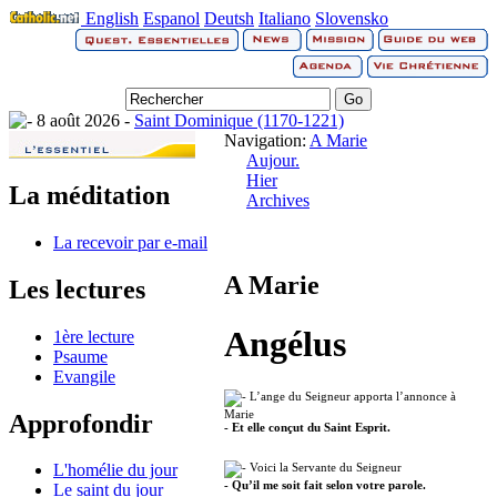
English
Espanol
Deutsh
Italiano
Slovensko
8 août 2026 -
Saint Dominique (1170-1221)
Navigation:
A Marie
Aujour.
Hier
La méditation
Archives
La recevoir par e-mail
A Marie
Les lectures
Angélus
1ère lecture
Psaume
Evangile
L’ange du Seigneur apporta l’annonce à
Marie
Approfondir
- Et elle conçut du Saint Esprit.
Voici la Servante du Seigneur
L'homélie du jour
- Qu’il me soit fait selon votre parole.
Le saint du jour