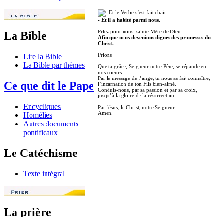
Et le Verbe s’est fait chair
- Et il a habité parmi nous.
Priez pour nous, sainte Mère de Dieu
La Bible
Afin que nous devenions dignes des promesses du
Christ.
Prions
Lire la Bible
La Bible par thèmes
Que ta grâce, Seigneur notre Père, se répande en
nos coeurs.
Par le message de l’ange, tu nous as fait connaître,
Ce que dit le Pape
l’incarnation de ton Fils bien-aimé.
Conduis-nous, par sa passion et par sa croix,
jusqu’à la gloire de la résurrection.
Encycliques
Par Jésus, le Christ, notre Seigneur.
Amen.
Homélies
Autres documents
pontificaux
Le Catéchisme
Texte intégral
La prière