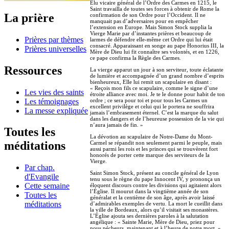
Élu vicaire général de l’Ordre des Carmes en 1215, le
Saint travailla de toutes ses forces à obtenir de Rome la
La prière
confirmation de son Ordre pour l’Occident. Il ne
manquait pas d’adversaires pour en empêcher
l’extension en Europe. Mais Simon Stock supplia la
Vierge Marie par d’instantes prières et beaucoup de
Prières par thèmes
larmes de défendre elle-même cet Ordre qui lui était
consacré. Apparaissant en songe au pape Honorius III, la
Prières universelles
Mère de Dieu lui fit connaître ses volontés, et en 1226,
ce pape confirma la Règle des Carmes.
Ressources
La vierge apparut un jour à son serviteur, toute éclatante
de lumière et accompagnée d’un grand nombre d’esprits
bienheureux, Elle lui remit un scapulaire en disant :
« Reçois mon fils ce scapulaire, comme le signe d’une
Les vies des saints
étroite alliance avec moi. Je te le donne pour habit de ton
Les témoignages
ordre ; ce sera pour toi et pour tous les Carmes un
excellent privilège et celui qui le portera ne souffrira
La messe expliquée
jamais l’embrasement éternel. C’est la marque du salut
dans les dangers et de l’heureuse possession de la vie qui
n’aura jamais de fin. »
Toutes les
La dévotion au scapulaire de Notre-Dame du Mont-
méditations
Carmel se répandit non seulement parmi le peuple, mais
aussi parmi les rois et les princes qui se trouvèrent fort
honorés de porter cette marque des serviteurs de la
Vierge.
Par chap.
Saint Simon Stock, présent au concile général de Lyon
d'Evangile
tenu sous le règne du pape Innocent IV, y prononça un
Cette semaine
éloquent discours contre les divisions qui agitaient alors
l’Église. Il mourut dans la vingtième année de son
Toutes les
généralat et la centième de son âge, après avoir laissé
méditations
d’admirables exemples de vertu. La mort le cueillit dans
la ville de Bordeaux, alors qu’il visitait ses monastères.
L’Église ajouta ses dernières paroles à la salutation
angélique : « Sainte Marie, Mère de Dieu, priez pour
nous pécheurs, maintenant et à l’heure de notre mort. »