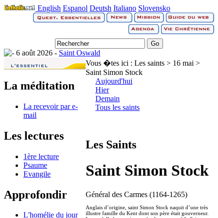
English
Espanol
Deutsh
Italiano
Slovensko
6 août 2026 -
Saint Oswald
Vous �tes ici :
Les saints > 16 mai >
Saint Simon Stock
Aujourd'hui
La méditation
Hier
Demain
La recevoir par e-
Tous les saints
mail
Les lectures
Les Saints
1ère lecture
Psaume
Saint Simon Stock
Evangile
Approfondir
Général des Carmes (1164-1265)
Anglais d’origine, saint Simon Stock naquit d’une très
illustre famille du Kent dont son père était gouverneur.
L'homélie du jour