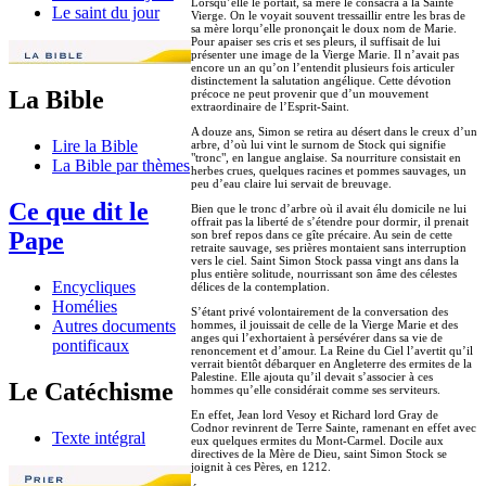
Lorsqu’elle le portait, sa mère le consacra à la Sainte
Le saint du jour
Vierge. On le voyait souvent tressaillir entre les bras de
sa mère lorqu’elle prononçait le doux nom de Marie.
Pour apaiser ses cris et ses pleurs, il suffisait de lui
présenter une image de la Vierge Marie. Il n’avait pas
encore un an qu’on l’entendit plusieurs fois articuler
distinctement la salutation angélique. Cette dévotion
La Bible
précoce ne peut provenir que d’un mouvement
extraordinaire de l’Esprit-Saint.
A douze ans, Simon se retira au désert dans le creux d’un
Lire la Bible
arbre, d’où lui vint le surnom de Stock qui signifie
"tronc", en langue anglaise. Sa nourriture consistait en
La Bible par thèmes
herbes crues, quelques racines et pommes sauvages, un
peu d’eau claire lui servait de breuvage.
Ce que dit le
Bien que le tronc d’arbre où il avait élu domicile ne lui
offrait pas la liberté de s’étendre pour dormir, il prenait
Pape
son bref repos dans ce gîte précaire. Au sein de cette
retraite sauvage, ses prières montaient sans interruption
vers le ciel. Saint Simon Stock passa vingt ans dans la
plus entière solitude, nourrissant son âme des célestes
Encycliques
délices de la contemplation.
Homélies
S’étant privé volontairement de la conversation des
Autres documents
hommes, il jouissait de celle de la Vierge Marie et des
anges qui l’exhortaient à persévérer dans sa vie de
pontificaux
renoncement et d’amour. La Reine du Ciel l’avertit qu’il
verrait bientôt débarquer en Angleterre des ermites de la
Palestine. Elle ajouta qu’il devait s’associer à ces
Le Catéchisme
hommes qu’elle considérait comme ses serviteurs.
En effet, Jean lord Vesoy et Richard lord Gray de
Codnor revinrent de Terre Sainte, ramenant en effet avec
Texte intégral
eux quelques ermites du Mont-Carmel. Docile aux
directives de la Mère de Dieu, saint Simon Stock se
joignit à ces Pères, en 1212.