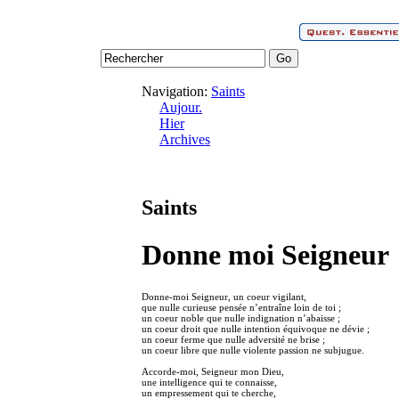
Navigation:
Saints
Aujour.
Hier
Archives
Saints
Donne moi Seigneur
Donne-moi Seigneur, un coeur vigilant,
que nulle curieuse pensée n’entraîne loin de toi ;
un coeur noble que nulle indignation n’abaisse ;
un coeur droit que nulle intention équivoque ne dévie ;
un coeur ferme que nulle adversité ne brise ;
un coeur libre que nulle violente passion ne subjugue.
Accorde-moi, Seigneur mon Dieu,
une intelligence qui te connaisse,
un empressement qui te cherche,