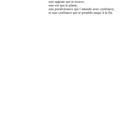
une sagesse qui te trouve,
une vie qui te plaise,
une persévérance qui t’attende avec confiance,
et une confiance qui te possède jusqu’à la fin.