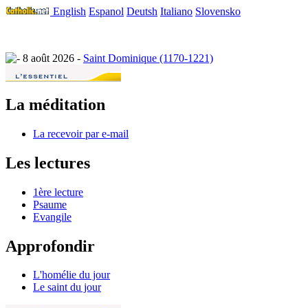
English
Espanol
Deutsh
Italiano
Slovensko
8 août 2026 -
Saint Dominique (1170-1221)
La méditation
La recevoir par e-mail
Les lectures
1ère lecture
Psaume
Evangile
Approfondir
L'homélie du jour
Le saint du jour