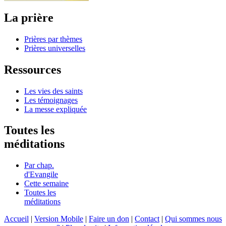
La prière
Prières par thèmes
Prières universelles
Ressources
Les vies des saints
Les témoignages
La messe expliquée
Toutes les
méditations
Par chap.
d'Evangile
Cette semaine
Toutes les
méditations
Accueil
|
Version Mobile
|
Faire un don
|
Contact
|
Qui sommes nous