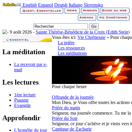
English
Espanol
Deutsh
Italiano
Slovensko
9 août 2026 -
Sainte Thérèse-Bénédicte de la Croix (Edith Stein)
Vous êtes ici:
Vie Chrétienne
» Pour chaqu
La prière
Les ressources
La méditation
Les méditations
La recevoir par e-
mail
Les lectures
Pour chaque heure
1ère lecture
Offrande de la journée
Psaume
Mon Dieu, je Vous offre toutes les actions qu
Evangile
Prière du matin
Seigneur, ma journée commence. Tu me la do
Approfondir
Prière du Soir
Seigneur, ce jour s’achève et je viens vers t
Cantique de Zacharie
L'homélie du jour