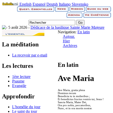
English
Espanol
Deutsh
Italiano
Slovensko
5 août 2026 -
Dédicace de la basilique Sainte Marie Majeure
Navigation:
En latin
Aujour.
Hier
La méditation
Archives
La recevoir par e-mail
En latin
Les lectures
Ave Maria
1ère lecture
Psaume
Evangile
Ave Maria, gratia plena
Dominus tecum
Approfondir
Benedicta tu in mulieribus ;
Et benedictus fructus ventris tui, Jesus !
Sancta Maria, Mater Dei,
Ora pro nobis, peccatoribus,
L'homélie du jour
Nunc, et in ora mortis nostræ.
Le saint du jour