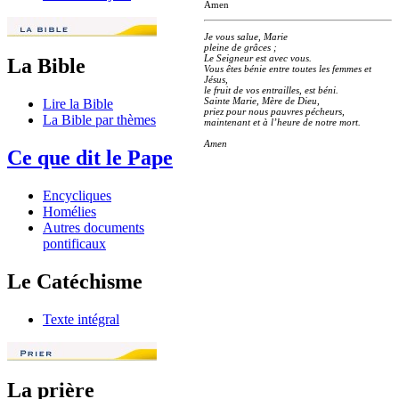
Amen
Je vous salue, Marie
pleine de grâces ;
Le Seigneur est avec vous.
La Bible
Vous êtes bénie entre toutes les femmes et
Jésus,
le fruit de vos entrailles, est béni.
Sainte Marie, Mère de Dieu,
Lire la Bible
priez pour nous pauvres pécheurs,
La Bible par thèmes
maintenant et à l’heure de notre mort.
Amen
Ce que dit le Pape
Encycliques
Homélies
Autres documents
pontificaux
Le Catéchisme
Texte intégral
La prière