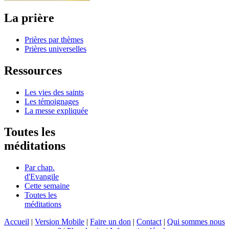
La prière
Prières par thèmes
Prières universelles
Ressources
Les vies des saints
Les témoignages
La messe expliquée
Toutes les
méditations
Par chap.
d'Evangile
Cette semaine
Toutes les
méditations
Accueil
|
Version Mobile
|
Faire un don
|
Contact
|
Qui sommes nous