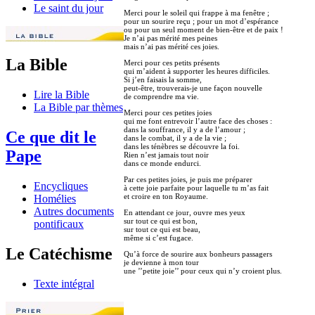
Le saint du jour
Merci pour le soleil qui frappe à ma fenêtre ;
pour un sourire reçu ; pour un mot d’espérance
ou pour un seul moment de bien-être et de paix !
Je n’ai pas mérité mes peines
mais n’ai pas mérité ces joies.
La Bible
Merci pour ces petits présents
qui m’aident à supporter les heures difficiles.
Si j’en faisais la somme,
peut-être, trouverais-je une façon nouvelle
Lire la Bible
de comprendre ma vie.
La Bible par thèmes
Merci pour ces petites joies
qui me font entrevoir l’autre face des choses :
dans la souffrance, il y a de l’amour ;
Ce que dit le
dans le combat, il y a de la vie ;
dans les ténèbres se découvre la foi.
Pape
Rien n’est jamais tout noir
dans ce monde endurci.
Par ces petites joies, je puis me préparer
Encycliques
à cette joie parfaite pour laquelle tu m’as fait
et croire en ton Royaume.
Homélies
Autres documents
En attendant ce jour, ouvre mes yeux
sur tout ce qui est bon,
pontificaux
sur tout ce qui est beau,
même si c’est fugace.
Le Catéchisme
Qu’à force de sourire aux bonheurs passagers
je devienne à mon tour
une ’’petite joie’’ pour ceux qui n’y croient plus.
Texte intégral