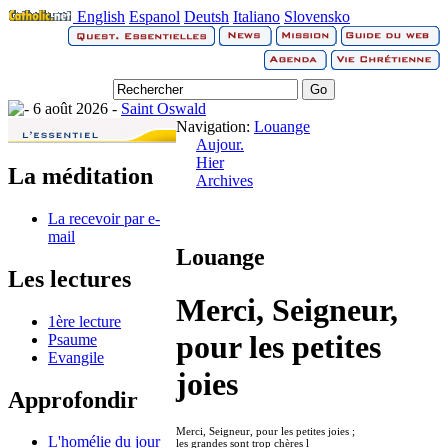
English
Espanol
Deutsh
Italiano
Slovensko
6 août 2026 -
Saint Oswald
Navigation:
Louange
Aujour.
Hier
La méditation
Archives
La recevoir par e-
mail
Louange
Les lectures
Merci, Seigneur,
1ère lecture
pour les petites
Psaume
Evangile
joies
Approfondir
Merci, Seigneur, pour les petites joies ;
L'homélie du jour
les grandes sont trop chères l