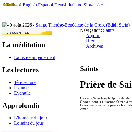
English
Espanol
Deutsh
Italiano
Slovensko
9 août 2026 -
Sainte Thérèse-Bénédicte de la Croix (Edith Stein)
Navigation:
Saints
Aujour.
Hier
La méditation
Archives
La recevoir par e-mail
Saints
Les lectures
Prière de Sa
1ère lecture
Psaume
Evangile
Glorieux Saint Joseph, époux de Marie
O vous, dont la puissance s’étend à tou
Approfondir
Faites que, sous votre paternelle condu
Amen
L'homélie du jour
Le saint du jour