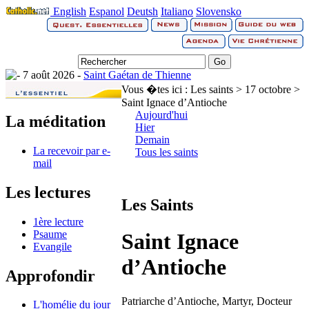
English
Espanol
Deutsh
Italiano
Slovensko
7 août 2026 -
Saint Gaétan de Thienne
Vous �tes ici :
Les saints > 17 octobre >
Saint Ignace d’Antioche
Aujourd'hui
La méditation
Hier
Demain
La recevoir par e-
Tous les saints
mail
Les lectures
Les Saints
1ère lecture
Psaume
Saint Ignace
Evangile
d’Antioche
Approfondir
Patriarche d’Antioche, Martyr, Docteur
L'homélie du jour