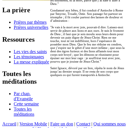
les tourments, ni la mort, parce que j’ai hâte d’aller à
Dieu."
La prière
Condamné aux bêtes, il fut conduit d’Antioche à Rome
par Smyrne, Troade, Ostie. Son passage fut partout un
triomphe ; il fit couler partout des larmes de douleur et
d’admiration :
Prières par thèmes
Prières universelles
"Je vais à la mort avec joie, pouvait-il dire. Laissez-moi
servir de pâture aux lions et aux ours. Je suis le froment
de Dieu ; il faut que je sois moulu sous leurs dents pour
Ressources
devenir un pain digne de Jésus-Christ. Rien ne me
touche, tout m’est indifférent, hors l’espérance de
posséder mon Dieu. Que le feu me réduise en cendres,
que j’expire sur le gibet d’une mort infâme ; que sous la
Les vies des saints
dent des tigres furieux et des lions affamés tout mon
corps soit broyé ; que les démons se réunissent pour
Les témoignages
épuiser sur moi leur rage : je souffrirai tout avec joie,
La messe expliquée
pourvu que je jouisse de Jésus-Christ."
Saint Ignace, dévoré par un lion, répéta le nom de Jésus
jusqu’au dernier soupir. Il ne resta de son corps que
Toutes les
quelques os qui furent transportés à Antioche.
méditations
Par chap.
d'Evangile
Cette semaine
Toutes les
méditations
Accueil
|
Version Mobile
|
Faire un don
|
Contact
|
Qui sommes nous