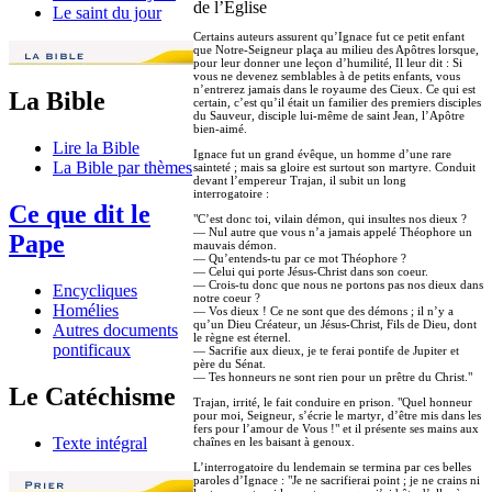
de l’Eglise
Le saint du jour
Certains auteurs assurent qu’Ignace fut ce petit enfant
que Notre-Seigneur plaça au milieu des Apôtres lorsque,
pour leur donner une leçon d’humilité, Il leur dit : Si
vous ne devenez semblables à de petits enfants, vous
n’entrerez jamais dans le royaume des Cieux. Ce qui est
La Bible
certain, c’est qu’il était un familier des premiers disciples
du Sauveur, disciple lui-même de saint Jean, l’Apôtre
bien-aimé.
Lire la Bible
Ignace fut un grand évêque, un homme d’une rare
La Bible par thèmes
sainteté ; mais sa gloire est surtout son martyre. Conduit
devant l’empereur Trajan, il subit un long
interrogatoire :
Ce que dit le
"C’est donc toi, vilain démon, qui insultes nos dieux ?
— Nul autre que vous n’a jamais appelé Théophore un
Pape
mauvais démon.
— Qu’entends-tu par ce mot Théophore ?
— Celui qui porte Jésus-Christ dans son coeur.
— Crois-tu donc que nous ne portons pas nos dieux dans
Encycliques
notre coeur ?
Homélies
— Vos dieux ! Ce ne sont que des démons ; il n’y a
qu’un Dieu Créateur, un Jésus-Christ, Fils de Dieu, dont
Autres documents
le règne est éternel.
pontificaux
— Sacrifie aux dieux, je te ferai pontife de Jupiter et
père du Sénat.
— Tes honneurs ne sont rien pour un prêtre du Christ."
Le Catéchisme
Trajan, irrité, le fait conduire en prison. "Quel honneur
pour moi, Seigneur, s’écrie le martyr, d’être mis dans les
fers pour l’amour de Vous !" et il présente ses mains aux
Texte intégral
chaînes en les baisant à genoux.
L’interrogatoire du lendemain se termina par ces belles
paroles d’Ignace : "Je ne sacrifierai point ; je ne crains ni