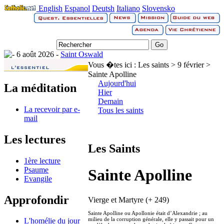
English
Espanol
Deutsh
Italiano
Slovensko
6 août 2026 -
Saint Oswald
Vous �tes ici :
Les saints > 9 février >
Sainte Apolline
Aujourd'hui
La méditation
Hier
Demain
La recevoir par e-
Tous les saints
mail
Les lectures
Les Saints
1ère lecture
Psaume
Sainte Apolline
Evangile
Approfondir
Vierge et Martyre (+ 249)
Sainte Apolline ou Apollonie était d’Alexandrie ; au
milieu de la corruption générale, elle y passait pour un
L'homélie du jour