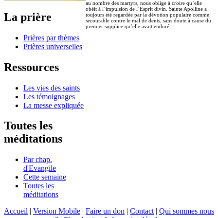
au nombre des martyrs, nous oblige à croire qu’elle
obéit à l’impulsion de l’Esprit divin. Sainte Apolline a
La prière
toujours été regardée par la dévotion populaire comme
secourable contre le mal de dents, sans doute à cause du
premier supplice qu’elle avait enduré.
Prières par thèmes
Prières universelles
Ressources
Les vies des saints
Les témoignages
La messe expliquée
Toutes les
méditations
Par chap.
d'Evangile
Cette semaine
Toutes les
méditations
Accueil
|
Version Mobile
|
Faire un don
|
Contact
|
Qui sommes nous