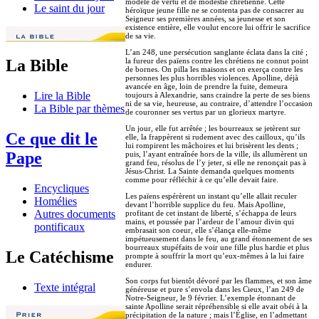
modèle de vertu et de modestie chrétienne. Cette
Le saint du jour
héroïque jeune fille ne se contenta pas de consacrer au
Seigneur ses premières années, sa jeunesse et son
existence entière, elle voulut encore lui offrir le sacrifice
de sa vie.
L’an 248, une persécution sanglante éclata dans la cité ;
la fureur des païens contre les chrétiens ne connut point
La Bible
de bornes. On pilla les maisons et on exerça contre les
personnes les plus horribles violences. Apolline, déjà
avancée en âge, loin de prendre la fuite, demeura
Lire la Bible
toujours à Alexandrie, sans craindre la perte de ses biens
ni de sa vie, heureuse, au contraire, d’attendre l’occasion
La Bible par thèmes
de couronner ses vertus par un glorieux martyre.
Un jour, elle fut arrêtée ; les bourreaux se jetèrent sur
Ce que dit le
elle, la frappèrent si rudement avec des cailloux, qu’ils
lui rompirent les mâchoires et lui brisèrent les dents ;
Pape
puis, l’ayant entraînée hors de la ville, ils allumèrent un
grand feu, résolus de l’y jeter, si elle ne renonçait pas à
Jésus-Christ. La Sainte demanda quelques moments
comme pour réfléchir à ce qu’elle devait faire.
Encycliques
Les païens espérèrent un instant qu’elle allait reculer
Homélies
devant l’horrible supplice du feu. Mais Apolline,
Autres documents
profitant de cet instant de liberté, s’échappa de leurs
mains, et poussée par l’ardeur de l’amour divin qui
pontificaux
embrasait son coeur, elle s’élança elle-même
impétueusement dans le feu, au grand étonnement de ses
bourreaux stupéfaits de voir une fille plus hardie et plus
Le Catéchisme
prompte à souffrir la mort qu’eux-mêmes à la lui faire
endurer.
Son corps fut bientôt dévoré par les flammes, et son âme
Texte intégral
généreuse et pure s’envola dans les Cieux, l’an 249 de
Notre-Seigneur, le 9 février. L’exemple étonnant de
sainte Apolline serait répréhensible si elle avait obéi à la
précipitation de la nature ; mais l’Église, en l’admettant