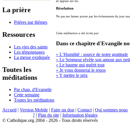
m’appuie sur toi.
La prière
Résolution
Ne pas me laisser porter par les évènements du jour mais
Prières par thèmes
Ressources
Cette méditation a été écrite par
Dans ce chapitre d'Evangile no
Les vies des saints
Les témoignages
» L’Humilité : source de notre gratitude
La messe expliquée
» Le Seigneur révèle son amour aux peti
» Le baume qui guérit tout
Toutes les
» Je vous donnerai le repos
» Y mettre le prix
méditations
Par chap. d'Evangile
Cette semaine
Toutes les méditations
Accueil
|
Version Mobile
|
Faire un don
|
Contact
|
Qui sommes nous
?
|
Plan du site
|
Information légales
© Catholique.org 2004 - 2026 - Tous droits réservés