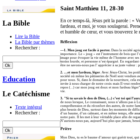
Saint Matthieu 11, 28-30
En ce temps-là, Jésus prit la parole : « 
La Bible
fardeau, et moi, je vous soulagerai. Pre
et humble de cœur, et vous trouverez le r
Lire la Bible
La Bible par thèmes
Réflexion
Rechercher :
—1. Mon joug est facile à porter.
Dans la société agri
importance. Le « joug » est l’instrument de bois que l’
image pour évoquer la vie même de l’homme avec ses so
moins lourde, et personne n’est épargné. En regardant d
être ne savons-nous pas l’ apprécier à sa juste valeur 
2. …et mon fardeau, léger
. Avec Jésus-Christ, les poi
société où même les pâtisseries de Noël sont vendues ave
Education
pour nous. Si, dans le domaine de la nourriture, cela est
invite à nous charger de notre croix mais Il veut rendr
repos (...) car mon joug est doux et mon fardeau léger"
vie.
Le Catéchisme
3. "Si tu savais le don de Dieu, (...) c’est toi qui l’aura
de nous lorsque, Le connaissant, nous n’allons pas à Lui
compréhension et du réconfort des autres, de notre fam
Texte intégral
plus besoin de Dieu, surtout dans les moments de difficul
Rechercher :
d’un baume, d’un calmant, et en même temps, elle assai
notre paix. Il les met à leur véritable place afin de reg
N’aurions-nous pas, aujourd’hui plus que jamais, besoin
Prière
Mon Dieu, tu es le baume d’amour qui guérit tout, qui 