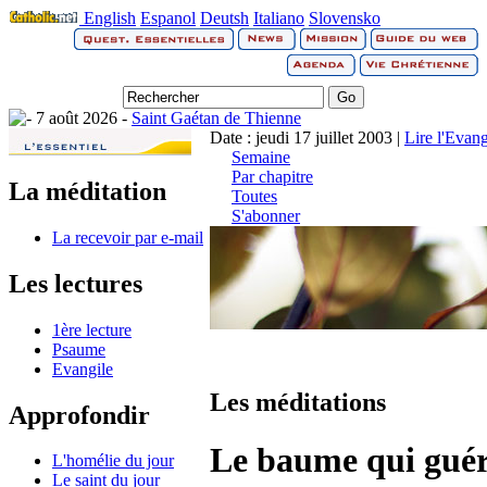
English
Espanol
Deutsh
Italiano
Slovensko
7 août 2026 -
Saint Gaétan de Thienne
Date : jeudi 17 juillet 2003 |
Lire l'Evang
Semaine
Par chapitre
La méditation
Toutes
S'abonner
La recevoir par e-mail
Les lectures
1ère lecture
Psaume
Evangile
Les méditations
Approfondir
Le baume qui guér
L'homélie du jour
Le saint du jour