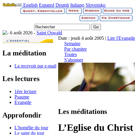
English
Espanol
Deutsh
Italiano
Slovensko
6 août 2026 -
Saint Oswald
Date : jeudi 4 août 2005 |
Lire l'Evangil
Semaine
Par chapitre
La méditation
Toutes
S'abonner
La recevoir par e-mail
Les lectures
1ère lecture
Psaume
Evangile
Les méditations
Approfondir
L’Eglise du Christ
L'homélie du jour
Le saint du jour