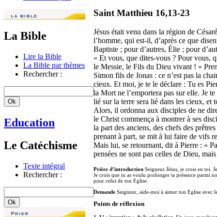
Saint Matthieu 16,13-23
Jésus était venu dans la région de Césarée
La Bible
l’homme, qui est-il, d’après ce que disent
Baptiste ; pour d’autres, Élie ; pour d’au
Lire la Bible
« Et vous, que dites-vous ? Pour vous, qu
La Bible par thèmes
le Messie, le Fils du Dieu vivant ! » Pren
Rechercher :
Simon fils de Jonas : ce n’est pas la chai
cieux. Et moi, je te le déclare : Tu es Pie
la Mort ne l’emportera pas sur elle. Je t
lié sur la terre sera lié dans les cieux, et
Alors, il ordonna aux disciples de ne dir
le Christ commença à montrer à ses discip
Education
la part des anciens, des chefs des prêtres e
prenant à part, se mit à lui faire de vifs 
Le Catéchisme
Mais lui, se retournant, dit à Pierre : « P
pensées ne sont pas celles de Dieu, mai
Texte intégral
Prière d’introduction
Seigneur Jésus, je crois en toi. J
Rechercher :
Je crois que tu as voulu prolonger ta présence parmi n
pour celui de ton Eglise.
Demande
Seigneur, aide-moi à aimer ton Eglise avec l
Points de réflexion