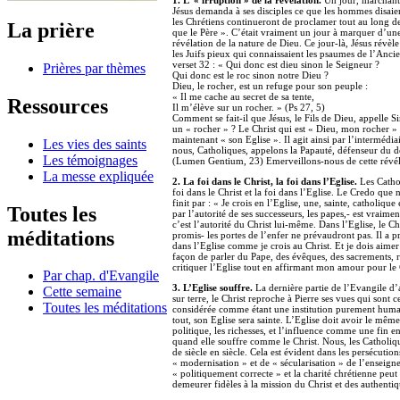
1. L’ « irruption » de la révélation.
Un jour, marchant 
Jésus demanda à ses disciples ce que les hommes disaien
les Chrétiens continueront de proclamer tout au long de
La prière
que le Père ». C’était vraiment un jour à marquer d’une
révélation de la nature de Dieu. Ce jour-là, Jésus révèl
les Juifs pieux qui connaissaient les psaumes de l’Anci
verset 32 : « Qui donc est dieu sinon le Seigneur ?
Prières par thèmes
Qui donc est le roc sinon notre Dieu ?
Dieu, le rocher, est un refuge pour son peuple :
« Il me cache au secret de sa tente,
Ressources
Il m’élève sur un rocher. » (Ps 27, 5)
Comment se fait-il que Jésus, le Fils de Dieu, appelle S
un « rocher » ? Le Christ qui est « Dieu, mon rocher » v
maintenant « son Eglise ». Il agit ainsi par l’intermédia
Les vies des saints
nous, Catholiques, appelons la Papauté, défenseur du dépô
Les témoignages
(Lumen Gentium, 23) Emerveillons-nous de cette révél
La messe expliquée
2. La foi dans le Christ, la foi dans l’Eglise.
Les Cathol
foi dans le Christ et la foi dans l’Eglise. Le Credo q
finit par : « Je crois en l’Eglise, une, sainte, catholiq
Toutes les
par l’autorité de ses successeurs, les papes,- est vrai
c’est l’autorité du Christ lui-même. Dans l’Eglise, le Ch
méditations
promis- les portes de l’enfer ne prévaudront pas. Il a pr
dans l’Eglise comme je crois au Christ. Et je dois aime
façon de parler du Pape, des évêques, des sacrements, 
critiquer l’Eglise tout en affirmant mon amour pour le 
Par chap. d'Evangile
3. L’Eglise souffre.
La dernière partie de l’Evangile d’a
Cette semaine
sur terre, le Christ reproche à Pierre ses vues qui sont
Toutes les méditations
considérée comme étant une institution purement humain
tout, son Eglise sera sainte. L’Eglise doit avoir le mêm
politique, les richesses, et l’influence comme une fin e
quand elle souffre comme le Christ. Nous, les Catholique
de siècle en siècle. Cela est évident dans les persécutio
« modernisation » et de « sécularisation » de l’enseigne
« politiquement correcte » et la charité chrétienne peut 
demeurer fidèles à la mission du Christ et des authenti