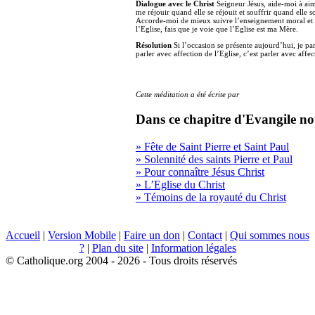
Dialogue avec le Christ
Seigneur Jésus, aide-moi à aim
me réjouir quand elle se réjouit et souffrir quand elle 
Accorde-moi de mieux suivre l’enseignement moral et do
l’Eglise, fais que je voie que l’Eglise est ma Mère.
Résolution
Si l’occasion se présente aujourd’hui, je par
parler avec affection de l’Eglise, c’est parler avec affec
Cette méditation a été écrite par
Dans ce chapitre d'Evangile no
» Fête de Saint Pierre et Saint Paul
» Solennité des saints Pierre et Paul
» Pour connaître Jésus Christ
» L’Eglise du Christ
» Témoins de la royauté du Christ
Accueil
|
Version Mobile
|
Faire un don
|
Contact
|
Qui sommes nous
?
|
Plan du site
|
Information légales
© Catholique.org 2004 - 2026 - Tous droits réservés