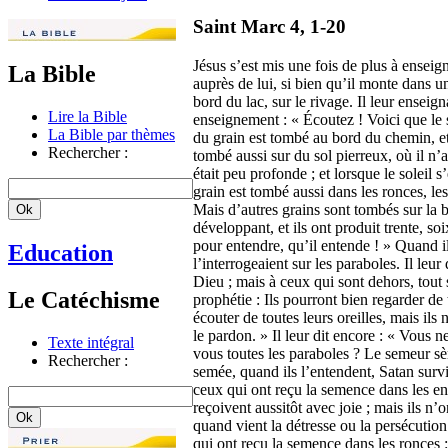
Saint Marc 4, 1-20
Jésus s’est mis une fois de plus à enseig
La Bible
auprès de lui, si bien qu’il monte dans une 
bord du lac, sur le rivage. Il leur enseig
Lire la Bible
enseignement : « Écoutez ! Voici que le 
La Bible par thèmes
du grain est tombé au bord du chemin, et
Rechercher :
tombé aussi sur du sol pierreux, où il n’a
était peu profonde ; et lorsque le soleil s
grain est tombé aussi dans les ronces, les
Mais d’autres grains sont tombés sur la b
développant, et ils ont produit trente, soi
pour entendre, qu’il entende ! » Quand i
Education
l’interrogeaient sur les paraboles. Il le
Dieu ; mais à ceux qui sont dehors, tout 
Le Catéchisme
prophétie : Ils pourront bien regarder de 
écouter de toutes leurs oreilles, mais ils
le pardon. » Il leur dit encore : « Vous
Texte intégral
vous toutes les paraboles ? Le semeur sè
Rechercher :
semée, quand ils l’entendent, Satan surv
ceux qui ont reçu la semence dans les endr
reçoivent aussitôt avec joie ; mais ils 
quand vient la détresse ou la persécution 
qui ont reçu la semence dans les ronces 