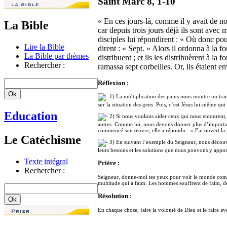
Saint Marc 8, 1-10
« En ces jours-là, comme il y avait de nou
La Bible
car depuis trois jours déjà ils sont avec 
disciples lui répondirent : « Où donc pou
Lire la Bible
dirent : « Sept. » Alors il ordonna à la fo
La Bible par thèmes
distribuent ; et ils les distribuèrent à la 
Rechercher :
ramassa sept corbeilles. Or, ils étaient 
Réflexion :
1) La multiplication des pains nous montre un trait
sur la situation des gens. Puis, c’est Jésus lui-même qu
Education
2) Si nous voulons aider ceux qui nous entourent,
autres. Comme lui, nous devons donner plus d’importanc
commencé son œuvre, elle a répondu : « J’ai ouvert la p
Le Catéchisme
3) En suivant l’exemple du Seigneur, nous découvrir
leurs besoins et les solutions que nous pouvons y apporter
Texte intégral
Prière :
Rechercher :
Seigneur, donne-moi tes yeux pour voir le monde comme
multitude qui a faim. Les hommes souffrent de faim, de 
Résolution :
En chaque chose, faire la volonté de Dieu et le faire av