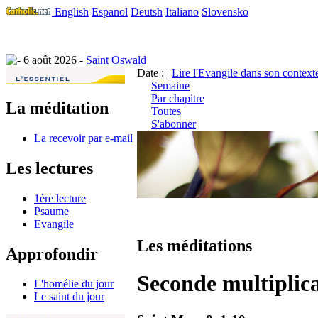
English
Espanol
Deutsh
Italiano
Slovensko
6 août 2026 -
Saint Oswald
Date : |
Lire l'Evangile dans son context
Semaine
Par chapitre
La méditation
Toutes
S'abonner
La recevoir par e-mail
Les lectures
1ère lecture
Psaume
Evangile
Les méditations
Approfondir
Seconde multiplica
L'homélie du jour
Le saint du jour