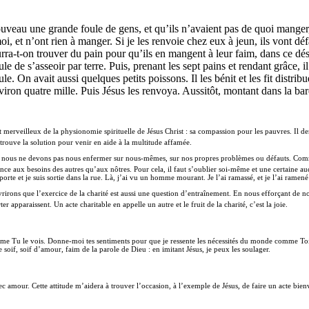
veau une grande foule de gens, et qu’ils n’avaient pas de quoi manger, Jés
moi, et n’ont rien à manger. Si je les renvoie chez eux à jeun, ils vont dé
rra-t-on trouver du pain pour qu’ils en mangent à leur faim, dans ce dés
ule de s’asseoir par terre. Puis, prenant les sept pains et rendant grâce, il
foule. On avait aussi quelques petits poissons. Il les bénit et les fit distr
environ quatre mille. Puis Jésus les renvoya. Aussitôt, montant dans la ba
 merveilleux de la physionomie spirituelle de Jésus Christ : sa compassion pour les pauvres. Il de
i trouve la solution pour venir en aide à la multitude affamée.
 nous ne devons pas nous enfermer sur nous-mêmes, sur nos propres problèmes ou défauts. Comme
e aux besoins des autres qu’aux nôtres. Pour cela, il faut s’oublier soi-même et une certaine a
orte et je suis sortie dans la rue. Là, j’ai vu un homme mourant. Je l’ai ramassé, et je l’ai rame
ons que l’exercice de la charité est aussi une question d’entraînement. En nous efforçant de nous
 apparaissent. Un acte charitable en appelle un autre et le fruit de la charité, c’est la joie.
 Tu le vois. Donne-moi tes sentiments pour que je ressente les nécessités du monde comme Toi T
soif, soif d’amour, faim de la parole de Dieu : en imitant Jésus, je peux les soulager.
ec amour. Cette attitude m’aidera à trouver l’occasion, à l’exemple de Jésus, de faire un acte bie