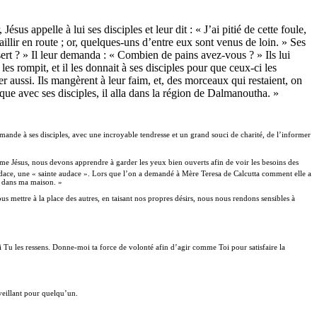
us appelle à lui ses disciples et leur dit : « J’ai pitié de cette foule,
faillir en route ; or, quelques-uns d’entre eux sont venus de loin. » Ses
ert ? » Il leur demanda : « Combien de pains avez-vous ? » Ils lui
 les rompit, et il les donnait à ses disciples pour que ceux-ci les
ibuer aussi. Ils mangèrent à leur faim, et, des morceaux qui restaient, on
rque avec ses disciples, il alla dans la région de Dalmanoutha. »
mande à ses disciples, avec une incroyable tendresse et un grand souci de charité, de l’informer
 Jésus, nous devons apprendre à garder les yeux bien ouverts afin de voir les besoins des
udace, une « sainte audace ». Lors que l’on a demandé à Mère Teresa de Calcutta comment elle a
né dans ma maison. »
 mettre à la place des autres, en taisant nos propres désirs, nous nous rendons sensibles à
u les ressens. Donne-moi ta force de volonté afin d’agir comme Toi pour satisfaire la
nveillant pour quelqu’un.