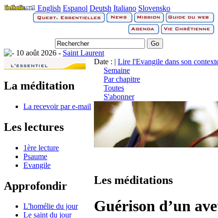
English
Espanol
Deutsh
Italiano
Slovensko
10 août 2026 -
Saint Laurent
Date : |
Lire l'Evangile dans son context
Semaine
Par chapitre
La méditation
Toutes
S'abonner
La recevoir par e-mail
Les lectures
1ère lecture
Psaume
Evangile
Les méditations
Approfondir
Guérison d’un ave
L'homélie du jour
Le saint du jour