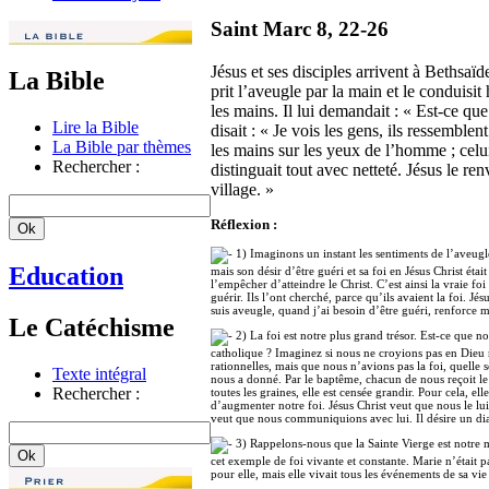
Saint Marc 8, 22-26
Jésus et ses disciples arrivent à Bethsaï
La Bible
prit l’aveugle par la main et le conduisit 
les mains. Il lui demandait : « Est-ce q
Lire la Bible
disait : « Je vois les gens, ils ressemble
La Bible par thèmes
les mains sur les yeux de l’homme ; celui-
Rechercher :
distinguait tout avec netteté. Jésus le r
village. »
Réflexion :
1) Imaginons un instant les sentiments de l’aveugle
Education
mais son désir d’être guéri et sa foi en Jésus Christ éta
l’empêcher d’atteindre le Christ. C’est ainsi la vraie fo
guérir. Ils l’ont cherché, parce qu’ils avaient la foi. J
suis aveugle, quand j’ai besoin d’être guéri, renforce m
Le Catéchisme
2) La foi est notre plus grand trésor. Est-ce que no
catholique ? Imaginez si nous ne croyions pas en Dieu n
rationnelles, mais que nous n’avions pas la foi, quelle 
Texte intégral
nous a donné. Par le baptême, chacun de nous reçoit le
Rechercher :
toutes les graines, elle est censée grandir. Pour cela, e
d’augmenter notre foi. Jésus Christ veut que nous le l
veut que nous communiquions avec lui. Il désire un di
3) Rappelons-nous que la Sainte Vierge est notre m
cet exemple de foi vivante et constante. Marie n’était p
pour elle, mais elle vivait tous les événements de sa vie