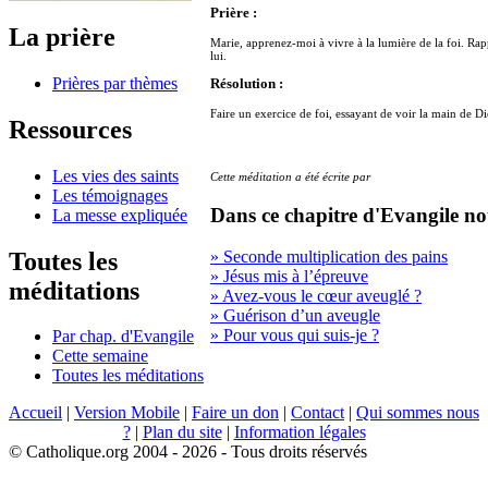
Prière :
La prière
Marie, apprenez-moi à vivre à la lumière de la foi. R
lui.
Prières par thèmes
Résolution :
Faire un exercice de foi, essayant de voir la main de 
Ressources
Les vies des saints
Cette méditation a été écrite par
Les témoignages
Dans ce chapitre d'Evangile no
La messe expliquée
Toutes les
» Seconde multiplication des pains
» Jésus mis à l’épreuve
méditations
» Avez-vous le cœur aveuglé ?
» Guérison d’un aveugle
» Pour vous qui suis-je ?
Par chap. d'Evangile
Cette semaine
Toutes les méditations
Accueil
|
Version Mobile
|
Faire un don
|
Contact
|
Qui sommes nous
?
|
Plan du site
|
Information légales
© Catholique.org 2004 - 2026 - Tous droits réservés