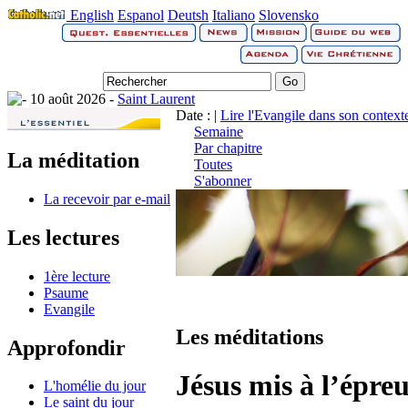
English
Espanol
Deutsh
Italiano
Slovensko
10 août 2026 -
Saint Laurent
Date : |
Lire l'Evangile dans son context
Semaine
Par chapitre
La méditation
Toutes
S'abonner
La recevoir par e-mail
Les lectures
1ère lecture
Psaume
Evangile
Les méditations
Approfondir
Jésus mis à l’épre
L'homélie du jour
Le saint du jour