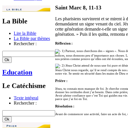
Saint Marc 8, 11-13
Les pharisiens survinrent et se mirent à d
La Bible
demandaient un signe venant du ciel. Jés
cette génération demande-t-elle un signe
Lire la Bible
génération. » Puis il les quitta, remonta en
La Bible par thèmes
Rechercher :
Réflexion :
1) Partout, nous cherchons des « signes ». Nous d
indices, nous donnons peu d’importance aux choses. La 
nos prières comme preuve qu’elles ont été écoutées, so
2) Jésus Christ attend de nous une foi pure et dési
Jésus Christ nous regarde, qu’il se rend compte de nos
Education
notre vie. Se sentir en sécurité dans les mains de Dieu e
Prière :
Le Catéchisme
Jésus, tu connais mon manque de foi. Je cherche consta
donner les certitudes dont j’ai besoin. Dans cette prièr
Avoir pleine confiance que c’est Toi qui guides ma vie. A
Texte intégral
parce que j’ai foi en Toi.
Rechercher :
Résolution :
Avant de commencer une activité, faire un acte de foi,