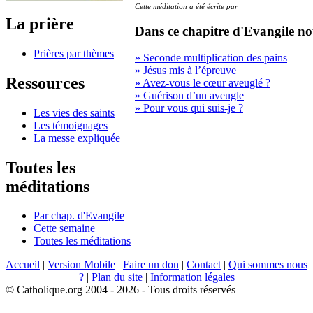
Cette méditation a été écrite par
La prière
Dans ce chapitre d'Evangile no
Prières par thèmes
» Seconde multiplication des pains
» Jésus mis à l’épreuve
Ressources
» Avez-vous le cœur aveuglé ?
» Guérison d’un aveugle
» Pour vous qui suis-je ?
Les vies des saints
Les témoignages
La messe expliquée
Toutes les
méditations
Par chap. d'Evangile
Cette semaine
Toutes les méditations
Accueil
|
Version Mobile
|
Faire un don
|
Contact
|
Qui sommes nous
?
|
Plan du site
|
Information légales
© Catholique.org 2004 - 2026 - Tous droits réservés