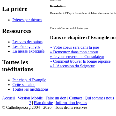
Résolution
La prière
Demander à l’Esprit Saint de m’éclairer dans mes décisio
Prières par thèmes
Cette méditation a été écrite par
Ressources
Dans ce chapitre d'Evangile no
Les vies des saints
Les témoignages
» Votre coeur sera dans la joie
La messe expliquée
» Demeurez dans mon amour
» Je vous enverrai le Consolateur
Toutes les
» Comment trouver la bonne réponse
» L’Ascension du Seigneur
méditations
Par chap. d'Evangile
Cette semaine
Toutes les méditations
Accueil
|
Version Mobile
|
Faire un don
|
Contact
|
Qui sommes nous
?
|
Plan du site
|
Information légales
© Catholique.org 2004 - 2026 - Tous droits réservés