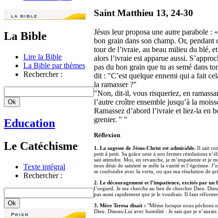
Saint Matthieu 13, 24-30
Jésus leur proposa une autre parabole
La Bible
bon grain dans son champ. Or, pendant q
tour de l’ivraie, au beau milieu du blé, et
Lire la Bible
alors l’ivraie est apparue aussi. S’approch
La Bible par thèmes
pas du bon grain que tu as semé dans ton
Rechercher :
dit : "C’est quelque ennemi qui a fait cel
la ramasser ?"
"Non, dit-il, vous risqueriez, en ramassa
l’autre croître ensemble jusqu’à la mois
Ramassez d’abord l’ivraie et liez-la en b
grenier. " "
Education
Réflexion
Le Catéchisme
1. La sagesse de Jésus-Christ est admirable.
Il sait co
petit à petit. Sa grâce unie à nos fermes résolutions n’él
sait attendre. Moi, en revanche, je m’impatiente et je m
Texte intégral
mon désir de sainteté se mêle la vanité et l’égoïsme. J’
se confondre avec la vertu, ou que ma résolution de pri
Rechercher :
2. Le découragement et l’impatience, excités par un f
l’orgueil. Je me cherche au lieu de chercher Dieu. Di
pas aussi rapidement que je le voudrais. Il faut réfo
3. Mère Teresa disait :
"Même lorsque nous péchons ou
Dieu. Disons-Lui avec humilité : Je sais que je n’aurais 