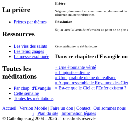
Prière
La prière
Seigneur, donne-moi un cœur humble ; donne-moi de m
généreux qui ne te refuse rien.
Prières par thèmes
Résolution
Si j’ai laissé la lassitude m’envahir au point de ne plus 
Ressources
Les vies des saints
Cette méditation a été écrite par
Les témoignages
Dans ce chapitre d'Evangile no
La messe expliquée
Toutes les
» Une étonnante vérité
» L’injustice divine
méditations
» Une parabole pleine de réalisme
» A quoi ressemble le Royaume des Cie
» Est-ce que le Ciel et l’Enfer existent ?
Par chap. d'Evangile
Cette semaine
Toutes les méditations
Accueil
|
Version Mobile
|
Faire un don
|
Contact
|
Qui sommes nous
?
|
Plan du site
|
Information légales
© Catholique.org 2004 - 2026 - Tous droits réservés