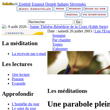
English
Espanol
Deutsh
Italiano
Slovensko
9 août 2026 -
Sainte Thérèse-Bénédicte de la Croix (Edith Stein)
Date : samedi 26 juillet 2003 |
Lire l'Ev
Semaine
Par chapitre
La méditation
Toutes
S'abonner
La recevoir par e-mail
Les lectures
1ère lecture
Psaume
Evangile
Les méditations
Approfondir
Une parabole plein
L'homélie du jour
Le saint du jour