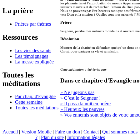
les plaisanteries et l’approbation du monde Apparemmen
instincts mauvais et de rechercher l’amour de Dieu par
La prière
Nous ne pouvons pas être heureux tant que des frères 
vers Dieu et la mission ? Quelles sont mes priorités ? 
Prière
Prières par thèmes
Seigneur, purifie mes instincts mondains et ouvrent me
Ressources
Résolution
Montrer de la charité en défendant quelqu’un dont on di
Les vies des saints
Christ, pour partager sa vie et sa mission.
Les témoignages
La messe expliquée
Cette méditation a été écrite par
Toutes les
Dans ce chapitre d'Evangile no
méditations
» Ne jugeons pas
Par chap. d'Evangile
» C’est le Seigneur !
Cette semaine
» Il passa la nuit en prière
Toutes les méditations
» Heureux les pauvres
» Vos ennemis sont objets de votre amo
Accueil
|
Version Mobile
|
Faire un don
|
Contact
|
Qui sommes nous
?
|
Plan du site
|
Information légales