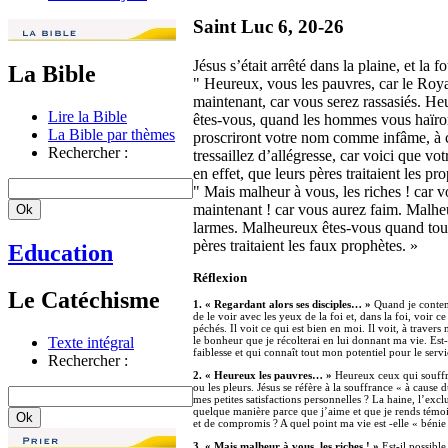
Saint Luc 6, 20-26
Jésus s’était arrêté dans la plaine, et la f
La Bible
" Heureux, vous les pauvres, car le Roy
maintenant, car vous serez rassasiés. He
Lire la Bible
êtes-vous, quand les hommes vous haïront
La Bible par thèmes
proscriront votre nom comme infâme, à c
Rechercher :
tressaillez d’allégresse, car voici que v
en effet, que leurs pères traitaient les pr
" Mais malheur à vous, les riches ! car 
maintenant ! car vous aurez faim. Malheur
larmes. Malheureux êtes-vous quand tous
pères traitaient les faux prophètes. »
Education
Réflexion
Le Catéchisme
1. « Regardant alors ses disciples… »
Quand je contemp
de le voir avec les yeux de la foi et, dans la foi, voir c
péchés. Il voit ce qui est bien en moi. Il voit, à travers
Texte intégral
le bonheur que je récolterai en lui donnant ma vie. Est-
faiblesse et qui connaît tout mon potentiel pour le se
Rechercher :
2. « Heureux les pauvres… »
Heureux ceux qui souffre
ou les pleurs. Jésus se réfère à la souffrance « à cause
mes petites satisfactions personnelles ? La haine, l’exc
quelque manière parce que j’aime et que je rends témoi
et de compromis ? A quel point ma vie est -elle « bénie
3. « Mais malheur à vous, les riches ! »
Est-il possible