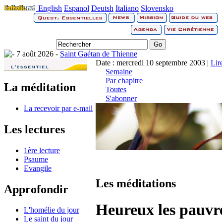
English
Espanol
Deutsh
Italiano
Slovensko
7 août 2026 -
Saint Gaétan de Thienne
Date : mercredi 10 septembre 2003 |
Lir
Semaine
Par chapitre
La méditation
Toutes
S'abonner
La recevoir par e-mail
Les lectures
1ère lecture
Psaume
Evangile
Les méditations
Approfondir
Heureux les pauvr
L'homélie du jour
Le saint du jour