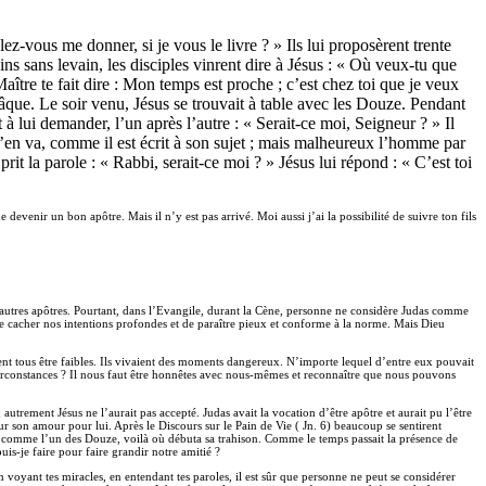
ez-vous me donner, si je vous le livre ? » Ils lui proposèrent trente
ins sans levain, les disciples vinrent dire à Jésus : « Où veux-tu que
e Maître te fait dire : Mon temps est proche ; c’est chez toi que je veux
 Pâque. Le soir venu, Jésus se trouvait à table avec les Douze. Pendant
t à lui demander, l’un après l’autre : « Serait-ce moi, Seigneur ? » Il
s’en va, comme il est écrit à son sujet ; mais malheureux l’homme par
prit la parole : « Rabbi, serait-ce moi ? » Jésus lui répond : « C’est toi
e devenir un bon apôtre. Mais il n’y est pas arrivé. Moi aussi j’ai la possibilité de suivre ton fils
 autres apôtres. Pourtant, dans l’Evangile, durant la Cène, personne ne considère Judas comme
le de cacher nos intentions profondes et de paraître pieux et conforme à la norme. Mais Dieu
aient tous être faibles. Ils vivaient des moments dangereux. N’importe lequel d’entre eux pouvait
les circonstances ? Il nous faut être honnêtes avec nous-mêmes et reconnaître que nous pouvons
autrement Jésus ne l’aurait pas accepté. Judas avait la vocation d’être apôtre et aurait pu l’être
, sur son amour pour lui. Après le Discours sur le Pain de Vie ( Jn. 6) beaucoup se sentirent
tinué comme l’un des Douze, voilà où débuta sa trahison. Comme le temps passait la présence de
uis-je faire pour faire grandir notre amitié ?
en voyant tes miracles, en entendant tes paroles, il est sûr que personne ne peut se considérer