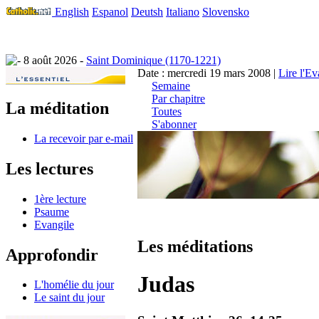
English
Espanol
Deutsh
Italiano
Slovensko
8 août 2026 -
Saint Dominique (1170-1221)
Date : mercredi 19 mars 2008 |
Lire l'Ev
Semaine
Par chapitre
La méditation
Toutes
S'abonner
La recevoir par e-mail
Les lectures
1ère lecture
Psaume
Evangile
Les méditations
Approfondir
Judas
L'homélie du jour
Le saint du jour