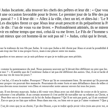
das Iscariote, alla trouver les chefs des prêtres et leur dit : « Que voul
t une occasion favorable pour le livrer. Le premier jour de la fête des pa
pascal ? » 1 Il leur dit : « Allez à la ville, chez un tel, et dites-lui : ’L
es disciples firent ce que Jésus leur avait prescrit et ils préparèrent la
s le dis : l’un de vous va me livrer. » Profondément attristés, ils se miren
servir en même temps que moi, celui-là va me livrer. Le Fils de l’homme 
ait mieux que cet homme-là ne soit pas né ! » Judas, celui qui le livrait, 
ur la trahison de ton fils par Judas. Je vois que Judas a été choisi par Jésus et avait la possibilité d
mais trop me fier à ma propre force, mais à me placer entre tes mains.
pardon et ton amour car je suis pécheur et que je te trahis par mes péchés.
e comme la quintessence du mal. Nous pensons souvent qu’il devait être différent ou pire que les
st moi ?
» Il semble que de l’extérieur Judas n’ait pas été différent des autres. Oui, il est si faci
ans ma vie de tous les jours ?
est lui, s’il sera le traître. Pourquoi ? Parce qu’ils se connaissent bien. Ils savaient qu’ils pouv
s. Leur propre vie pouvait être menacée. Pourraient-ils rester forts et sans défaillance dans de tel
 nous devons nous tourner vers Dieu et renouveler notre amour envers lui tous les jours.
s. Il est devenu mauvais. Judas a dû venir vers Jésus avec un réel désir de croire et de le suivre ; 
nsformer s’est affaiblie. A un certain moment il s’est arrêté de travailler sur sa relation au Christ
s. Peut-être est-ce le moment où la foi de Judas disparut ? Qu’il ne soit pas parti, qu’il ait con
. Est-ce que je ne fais que tolérer Jésus dans ma vie, ou bien est-ce que je l’aime vraiment ? Que p
i l’un de ceux que tu as choisi, l’un des Douze, a pu te trahir après avoir vécu trois ans avec toi, 