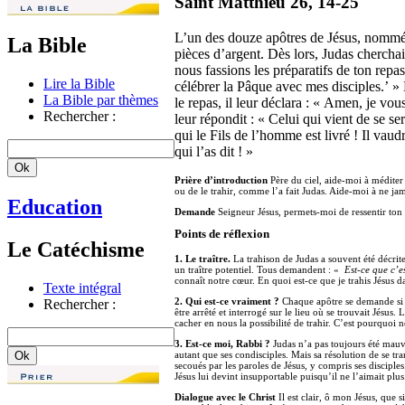
Saint Matthieu 26, 14-25
L’un des douze apôtres de Jésus, nommé Ju
La Bible
pièces d’argent. Dès lors, Judas cherchai
nous fassions les préparatifs de ton repas 
Lire la Bible
célébrer la Pâque avec mes disciples.’ » L
La Bible par thèmes
le repas, il leur déclara : « Amen, je vou
Rechercher :
leur répondit : « Celui qui vient de se 
qui le Fils de l’homme est livré ! Il vaudr
qui l’as dit ! »
Prière d’introduction
Père du ciel, aide-moi à méditer s
ou de le trahir, comme l’a fait Judas. Aide-moi à ne ja
Education
Demande
Seigneur Jésus, permets-moi de ressentir ton 
Points de réflexion
Le Catéchisme
1. Le traître.
La trahison de Judas a souvent été décrit
un traître potentiel. Tous demandent : «
Est-ce que c’e
connaît notre cœur. En quoi est-ce que je trahis Jésus d
Texte intégral
2. Qui est-ce vraiment ?
Chaque apôtre se demande si c’
Rechercher :
être arrêté et interrogé sur le lieu où se trouvait Jésu
cacher en nous la possibilité de trahir. C’est pourquoi
3. Est-ce moi, Rabbi ?
Judas n’a pas toujours été mauvai
autant que ses condisciples. Mais sa résolution de se tra
secoués par les paroles de Jésus, y compris ses disciple
Jésus lui devint insupportable puisqu’il ne l’aimait plus
Dialogue avec le Christ
Il est clair, ô mon Jésus, que s