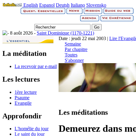
English
Espanol
Deutsh
Italiano
Slovensko
8 août 2026 -
Saint Dominique (1170-1221)
Date : jeudi 22 mai 2003 |
Lire l'Evangi
Semaine
Par chapitre
La méditation
Toutes
S'abonner
La recevoir par e-mail
Les lectures
1ère lecture
Psaume
Evangile
Les méditations
Approfondir
Demeurez dans mo
L'homélie du jour
Le saint du jour