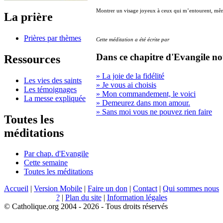
Montrer un visage joyeux à ceux qui m’entourent, même
La prière
Prières par thèmes
Cette méditation a été écrite par
Dans ce chapitre d'Evangile no
Ressources
» La joie de la fidélité
Les vies des saints
» Je vous ai choisis
Les témoignages
» Mon commandement, le voici
La messe expliquée
» Demeurez dans mon amour.
» Sans moi vous ne pouvez rien faire
Toutes les
méditations
Par chap. d'Evangile
Cette semaine
Toutes les méditations
Accueil
|
Version Mobile
|
Faire un don
|
Contact
|
Qui sommes nous
?
|
Plan du site
|
Information légales
© Catholique.org 2004 - 2026 - Tous droits réservés