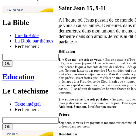
Saint Jean 15, 9-11
A l’heure où Jésus passait de ce monde à
La Bible
je vous ai aussi aimés. Demeurez dans
demeurerez dans mon amour, de même qu
Lire la Bible
demeure dans son amour. Je vous ai dit ce
La Bible par thèmes
parfaite. »
Rechercher :
Réflexion
1. « Que ma joie soit en vous. »
Est-ce possible d’être
l’Eglise et rester joyeux ? Une certaine spiritualité a 
une pensée laïque a fomenté depuis des siècles l’idée qu’
vie. Ne nous laissons pas prendre ! Un chrétien qui vit
tout n’est pas rires et réjouissances. Mais il possède la 
Education
plus précieuses et fortes que les éclats de rire et des sat
n’échappe à la Providence de Dieu. Il sait que
« toutes
joie parce qu’il sait où il va ; il a une motivation pour v
pas seul. Il se réjouit de toutes les bonnes choses de la 
Le Catéchisme
personne.
2. « et que votre joie soit parfaite. »
Seigneur, souvent
mais je devrais aussi m’examiner sur la joie : Est-ce 
Texte intégral
Aide-moi, Seigneur, à refléter ton sourire.
Rechercher :
Prière
Seigneur, je veux être joyeux et me montrer comme tel. 
présent dans son cœur.
Résolution