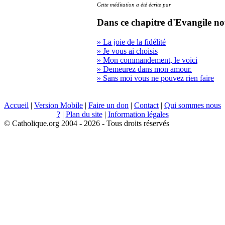
Cette méditation a été écrite par
Dans ce chapitre d'Evangile no
» La joie de la fidélité
» Je vous ai choisis
» Mon commandement, le voici
» Demeurez dans mon amour.
» Sans moi vous ne pouvez rien faire
Accueil
|
Version Mobile
|
Faire un don
|
Contact
|
Qui sommes nous
?
|
Plan du site
|
Information légales
© Catholique.org 2004 - 2026 - Tous droits réservés