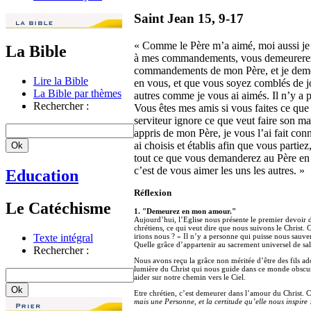
Saint Jean 15, 9-17
« Comme le Père m’a aimé, moi aussi je
La Bible
à mes commandements, vous demeurerez 
commandements de mon Père, et je demeur
Lire la Bible
en vous, et que vous soyez comblés de 
La Bible par thèmes
autres comme je vous ai aimés. Il n’y a 
Rechercher :
Vous êtes mes amis si vous faites ce que
serviteur ignore ce que veut faire son ma
appris de mon Père, je vous l’ai fait con
ai choisis et établis afin que vous partie
tout ce que vous demanderez au Père en
c’est de vous aimer les uns les autres. »
Education
Réflexion
Le Catéchisme
1. "Demeurez en mon amour."
Aujourd’hui, l’Eglise nous présente le premier devoir
chrétiens, ce qui veut dire que nous suivons le Christ. 
Texte intégral
irions nous ? » Il n’y a personne qui puisse nous sauver
Quelle grâce d’appartenir au sacrement universel de sa
Rechercher :
Nous avons reçu la grâce non méritée d’être des fils ad
lumière du Christ qui nous guide dans ce monde obscurc
aider sur notre chemin vers le Ciel.
Etre chrétien, c’est demeurer dans l’amour du Christ. 
mais une Personne, et la certitude qu’elle nous inspire 