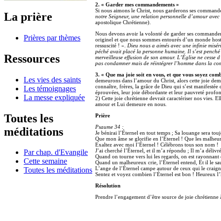
2. « Garder mes commandements »
Si nous aimons le Christ, nous garderons ses commandem
La prière
notre Seigneur, une relation personnelle d’amour avec
apostolique Chrétienne).
Nous devons avoir la volonté de garder ses commandeme
Prières par thèmes
originel et que nous sommes entourés d’un monde hostil
ressuscité ! ».
Dieu nous a aimés avec une infinie miséri
péché avait placé la personne humaine. Il s’est penché 
Ressources
merveilleuse effusion de son amour. L’Église ne cesse d’
pas condamner mais de réintégrer l’homme dans la co
3. « Que ma joie soit en vous, et que vous soyez combl
Les vies des saints
demeurons dans l’amour du Christ, alors cette joie dem
connaître, frères, la grâce de Dieu qui s’est manifestée
Les témoignages
éprouvées, leur joie débordante et leur pauvreté profon
La messe expliquée
2) Cette joie chrétienne devrait caractériser nos vies. E
amour et Lui demeure en nous.
Toutes les
Prière
Psaume 34 :
méditations
Je bénirai l’Éternel en tout temps ; Sa louange sera to
Que mon âme se glorifie en l’Éternel ! Que les malheure
Exaltez avec moi l’Éternel ! Célébrons tous son nom !
J’ai cherché l’Éternel, et il m’a répondu ; Il m’a délivr
Par chap. d'Evangile
Quand on tourne vers lui les regards, on est rayonnant d
Cette semaine
Quand un malheureux crie, l’Éternel entend, Et il le sau
L’ange de l’Éternel campe autour de ceux qui le craigne
Toutes les méditations
Sentez et voyez combien l’Éternel est bon ! Heureux l
Résolution
Prendre l’engagement d’être source de joie chrétienne à